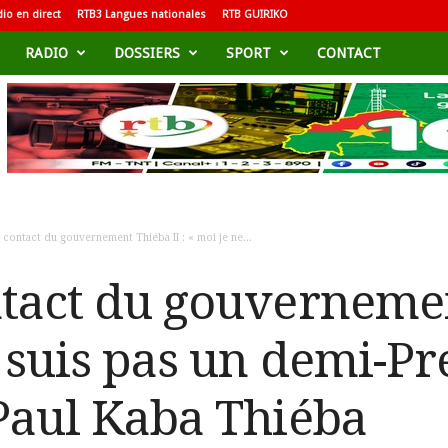
io en direct
RTB3 Langues nationales
RTB GUIRIKO
RADIO
DOSSIERS
SPORT
CONTACT
 contact du gouvernement Thiéba II : « moi je ne...
ntact du gouvernemen
e suis pas un demi-P
 Paul Kaba Thiéba