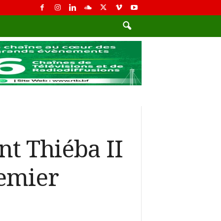
t Thiéba II
remier