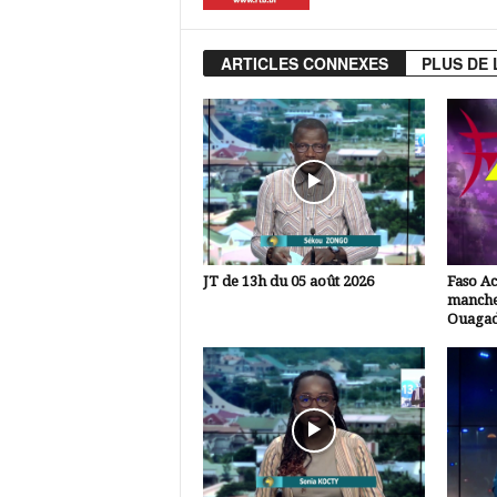
ARTICLES CONNEXES
PLUS DE 
JT de 13h du 05 août 2026
Faso A
manche
Ouaga