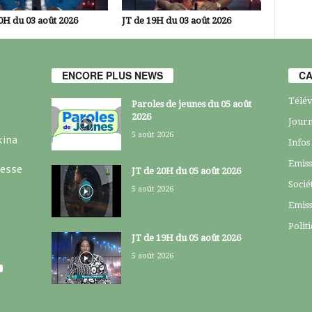
0H du 03 août 2026
JT de 19H du 03 août 2026
ENCORE PLUS NEWS
CA
Télév
Paroles de jeunes du 05 août
2026
Journ
5 août 2026
kina
Infos
Emiss
resse
JT de 20H du 05 août 2026
Socié
5 août 2026
Emiss
Polit
JT de 19H du 05 août 2026
5 août 2026