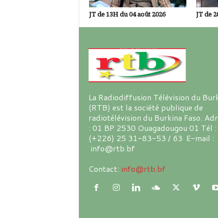
JT de 13H du 04 août 2026
JT de 2
La Radiodiffusion Télévision du Bur
(RTB) est la société publique de
radiotélévision du Burkina Faso. Ad
: 01 BP 2530 Ouagadougou 01 Tél :
(+226) 25 31-83-53 / 63 E-mail :
info@rtb.bf
Contact:
info@rtb.bf