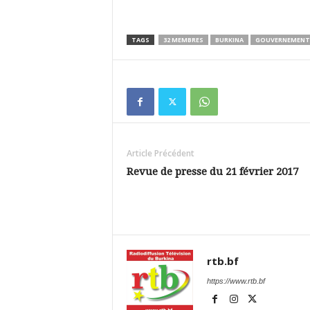
TAGS
32 MEMBRES
BURKINA
GOUVERNEMENT P
Article Précédent
Revue de presse du 21 février 2017
rtb.bf
https://www.rtb.bf