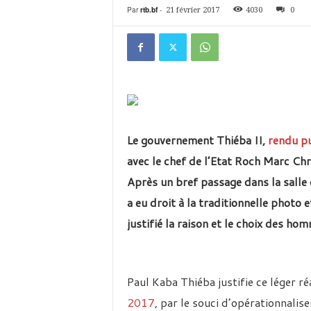
é
Par
rtb.bf
-
21 février 2017
4030
0
v
i
s
i
o
n
d
u
B
Le gouvernement Thiéba II,
rendu pu
u
avec le chef de l’Etat Roch Marc Ch
r
k
Après un bref passage dans la salle
i
a eu droit à la traditionnelle photo 
n
a
justifié la raison et le choix des h
Paul Kaba Thiéba justifie ce léger r
2017
, par le souci d’opérationnalise