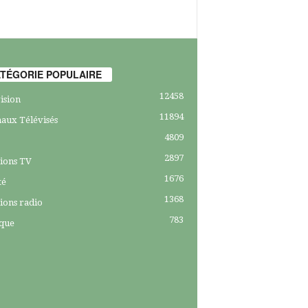
TÉGORIE POPULAIRE
12458
ision
11894
aux Télévisés
4809
2897
ions TV
1676
té
1368
ions radio
783
ique