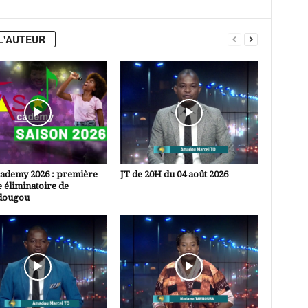
L'AUTEUR
cademy 2026 : première
JT de 20H du 04 août 2026
 éliminatoire de
dougou