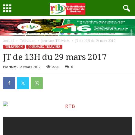
Accueil
Télévision
Journaux Télévisés
JT de 13H du 29 mars 2017
TÉLÉVISION
JOURNAUX TÉLÉVISÉS
JT de 13H du 29 mars 2017
Par
rtb.bf
-
29 mars 2017
2226
0