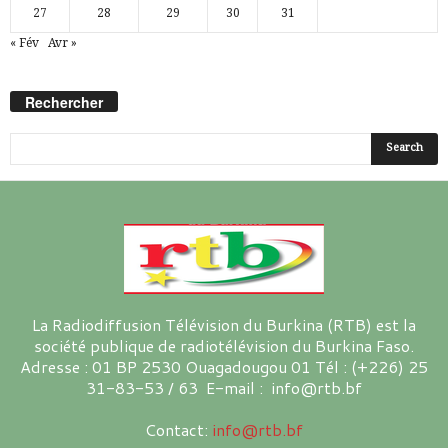
27
28
29
30
31
« Fév
Avr »
Rechercher
La Radiodiffusion Télévision du Burkina (RTB) est la
société publique de radiotélévision du Burkina Faso.
Adresse : 01 BP 2530 Ouagadougou 01 Tél : (+226) 25
31-83-53 / 63 E-mail : info@rtb.bf
Contact:
info@rtb.bf