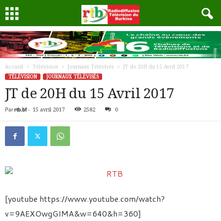
Accueil
Télévision
Journaux Télévisés
JT de 20H du 15 Avril 2017
TÉLÉVISION
JOURNAUX TÉLÉVISÉS
JT de 20H du 15 Avril 2017
Par
rtb.bf
-
15 avril 2017
2582
0
[youtube https://www.youtube.com/watch?
v=9AEXOwgGIMA&w=640&h=360]