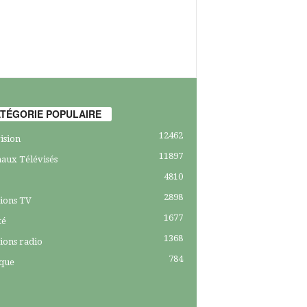
TÉGORIE POPULAIRE
12462
ision
11897
aux Télévisés
4810
2898
ions TV
1677
té
1368
ions radio
784
ique