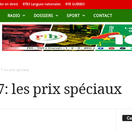
io en direct
RTB3 Langues nationales
RTB GUIRIKO
RADIO
DOSSIERS
SPORT
CONTACT
: les prix spéciaux
 les prix spéciaux
Ca