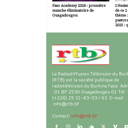
Faso Academy 2026 : première
L’émiss
manche éliminatoire de
de ce 2
Ouagadougou
thème :
pastora
2025 : q
La Radiodiffusion Télévision du Bur
(RTB) est la société publique de
radiotélévision du Burkina Faso. Ad
: 01 BP 2530 Ouagadougou 01 Tél :
(+226) 25 31-83-53 / 63 E-mail :
info@rtb.bf
Contact:
info@rtb.bf