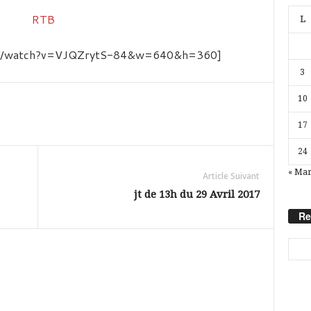
L
com/watch?v=VJQZrytS-84&w=640&h=360]
3
10
17
24
« Ma
Article Suivant
jt de 13h du 29 Avril 2017
Re