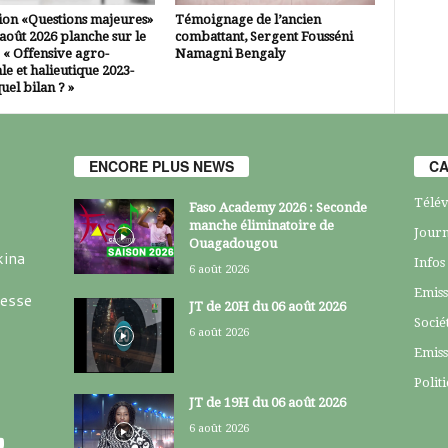
ion «Questions majeures»
Témoignage de l’ancien
 août 2026 planche sur le
combattant, Sergent Fousséni
 « Offensive agro-
Namagni Bengaly
le et halieutique 2023-
uel bilan ? »
ENCORE PLUS NEWS
CA
Télév
Faso Academy 2026 : Seconde
manche éliminatoire de
Journ
Ouagadougou
kina
Infos
6 août 2026
Emiss
resse
JT de 20H du 06 août 2026
Socié
6 août 2026
Emiss
Polit
JT de 19H du 06 août 2026
6 août 2026