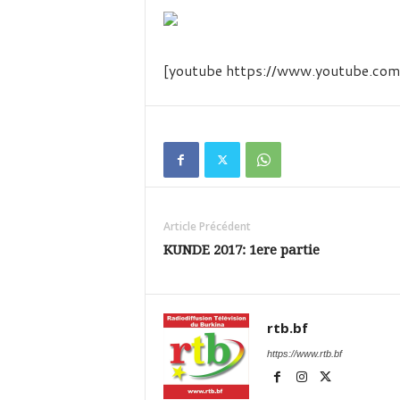
é
v
i
s
[youtube https://www.youtube.
i
o
n
d
u
B
u
r
k
Article Précédent
i
KUNDE 2017: 1ere partie
n
a
rtb.bf
https://www.rtb.bf