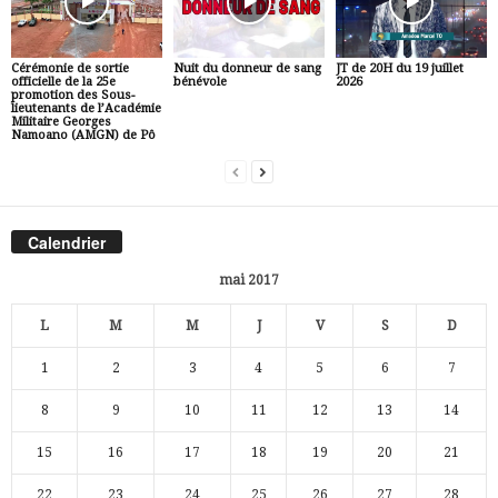
Cérémonie de sortie
Nuit du donneur de sang
JT de 20H du 19 juillet
officielle de la 25e
bénévole
2026
promotion des Sous-
lieutenants de l’Académie
Militaire Georges
Namoano (AMGN) de Pô
Calendrier
mai 2017
L
M
M
J
V
S
D
1
2
3
4
5
6
7
8
9
10
11
12
13
14
15
16
17
18
19
20
21
22
23
24
25
26
27
28