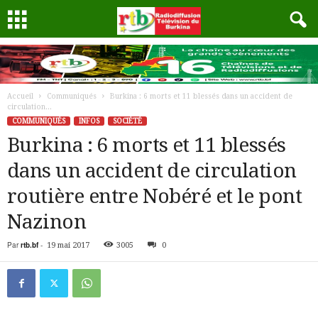
Accueil
Communiqués
Burkina : 6 morts et 11 blessés dans un accident de
circulation...
COMMUNIQUÉS
INFOS
SOCIÉTÉ
Burkina : 6 morts et 11 blessés
dans un accident de circulation
routière entre Nobéré et le pont
Nazinon
Par
rtb.bf
-
19 mai 2017
3005
0