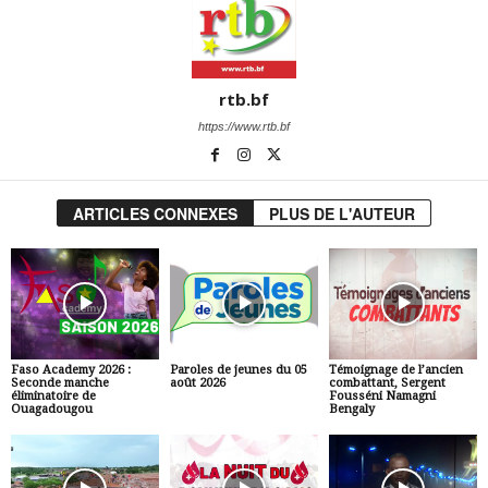
rtb.bf
https://www.rtb.bf
ARTICLES CONNEXES
PLUS DE L'AUTEUR
Faso Academy 2026 :
Paroles de jeunes du 05
Témoignage de l’ancien
Seconde manche
août 2026
combattant, Sergent
éliminatoire de
Fousséni Namagni
Ouagadougou
Bengaly