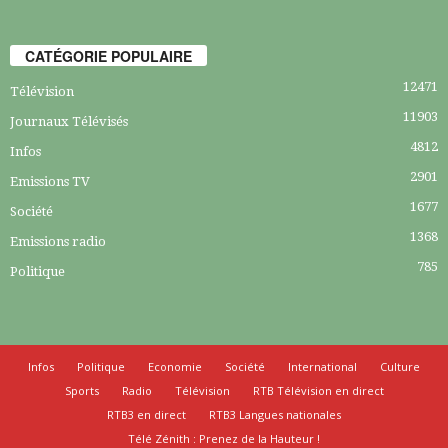
CATÉGORIE POPULAIRE
12471
Télévision
11903
Journaux Télévisés
4812
Infos
2901
Emissions TV
1677
Société
1368
Emissions radio
785
Politique
Infos
Politique
Economie
Société
International
Culture
Sports
Radio
Télévision
RTB Télévision en direct
RTB3 en direct
RTB3 Langues nationales
Télé Zénith : Prenez de la Hauteur !