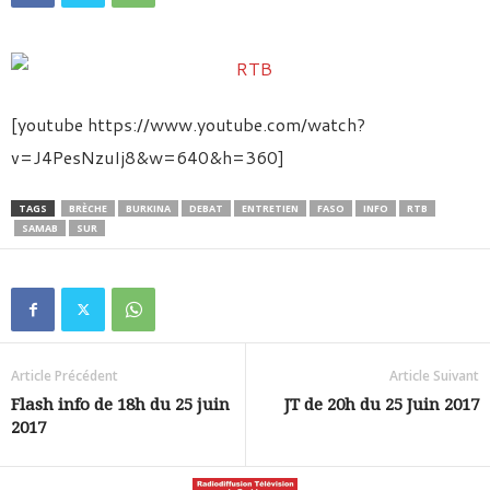
[youtube https://www.youtube.com/watch?
v=J4PesNzuIj8&w=640&h=360]
TAGS
BRÈCHE
BURKINA
DEBAT
ENTRETIEN
FASO
INFO
RTB
SAMAB
SUR
Article Précédent
Article Suivant
Flash info de 18h du 25 juin
JT de 20h du 25 Juin 2017
2017