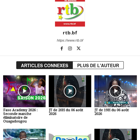
rtb.bf
https://www.rtb.bf
ARTICLES CONNEXES
PLUS DE L'AUTEUR
Faso Academy 2026 :
JT de 20H du 06 août
JT de 19H du 06 août
Seconde manche
2026
2026
éliminatoire de
Ouagadougou