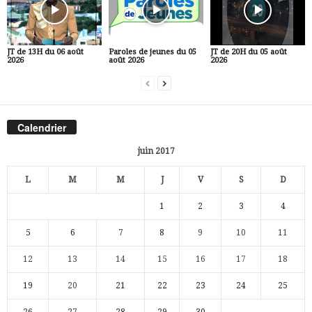
JT de 13H du 06 août
Paroles de jeunes du 05
JT de 20H du 05 août
2026
août 2026
2026
Calendrier
juin 2017
L
M
M
J
V
S
D
1
2
3
4
5
6
7
8
9
10
11
12
13
14
15
16
17
18
19
20
21
22
23
24
25
26
27
28
29
30