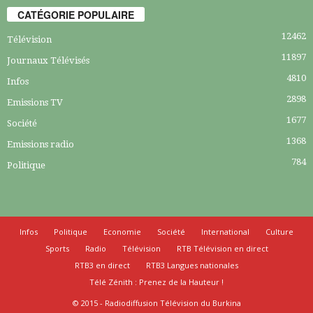
CATÉGORIE POPULAIRE
12462
Télévision
11897
Journaux Télévisés
4810
Infos
2898
Emissions TV
1677
Société
1368
Emissions radio
784
Politique
Infos
Politique
Economie
Société
International
Culture
Sports
Radio
Télévision
RTB Télévision en direct
RTB3 en direct
RTB3 Langues nationales
Télé Zénith : Prenez de la Hauteur !
© 2015 - Radiodiffusion Télévision du Burkina