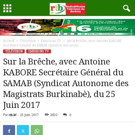
Accueil
Télévision
Emissions TV
Sur la Brêche, avec Antoine KABORE
Secrétaire Général du SAMAB (Syndicat Autonome...
TÉLÉVISION
EMISSIONS TV
Sur la Brêche, avec Antoine
KABORE Secrétaire Général du
SAMAB (Syndicat Autonome des
Magistrats Burkinabè), du 25
Juin 2017
Par
rtb.bf
-
25 juin 2017
2850
0