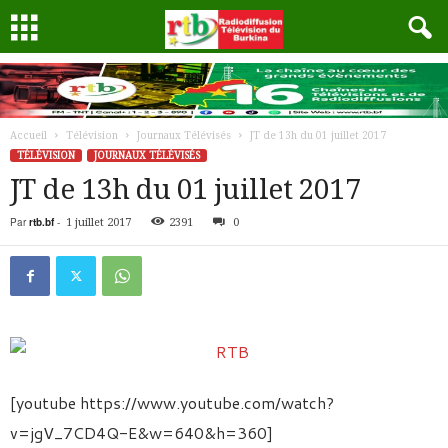
Accueil
Télévision
Journaux Télévisés
JT de 13h du 01 juillet 2017
TÉLÉVISION
JOURNAUX TÉLÉVISÉS
JT de 13h du 01 juillet 2017
Par
rtb.bf
-
1 juillet 2017
2391
0
[youtube https://www.youtube.com/watch?
v=jgV_7CD4Q-E&w=640&h=360]