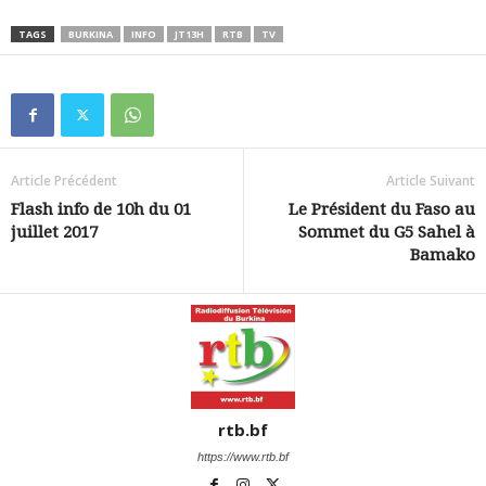
TAGS
BURKINA
INFO
JT13H
RTB
TV
Article Précédent
Article Suivant
Flash info de 10h du 01
Le Président du Faso au
juillet 2017
Sommet du G5 Sahel à
Bamako
rtb.bf
https://www.rtb.bf