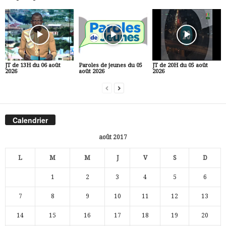
JT de 13H du 06 août
Paroles de jeunes du 05
JT de 20H du 05 août
2026
août 2026
2026
Calendrier
août 2017
L
M
M
J
V
S
D
1
2
3
4
5
6
7
8
9
10
11
12
13
14
15
16
17
18
19
20