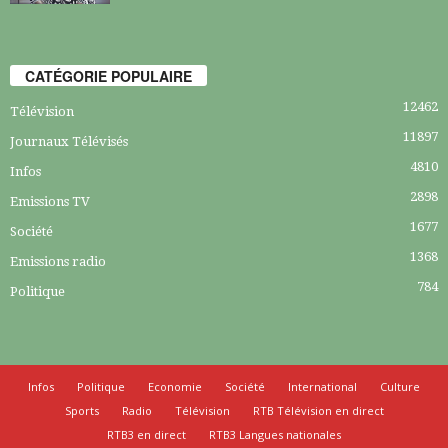
CATÉGORIE POPULAIRE
12462
Télévision
11897
Journaux Télévisés
4810
Infos
2898
Emissions TV
1677
Société
1368
Emissions radio
784
Politique
Infos
Politique
Economie
Société
International
Culture
Sports
Radio
Télévision
RTB Télévision en direct
RTB3 en direct
RTB3 Langues nationales