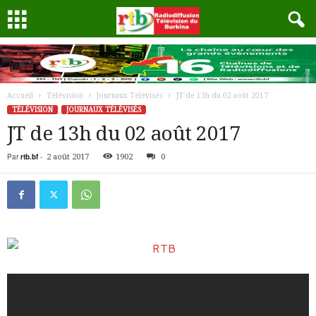
Accueil
Télévision
Journaux Télévisés
JT de 13h du 02 août 2017
TÉLÉVISION
JOURNAUX TÉLÉVISÉS
JT de 13h du 02 août 2017
Par
rtb.bf
-
2 août 2017
1902
0