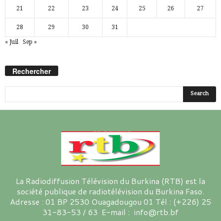
21
22
23
24
25
26
27
28
29
30
31
« Juil
Sep »
Rechercher
La Radiodiffusion Télévision du Burkina (RTB) est la
société publique de radiotélévision du Burkina Faso.
Adresse : 01 BP 2530 Ouagadougou 01 Tél : (+226) 25
31-83-53 / 63 E-mail : info@rtb.bf