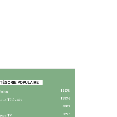
TÉGORIE POPULAIRE
12458
ision
11894
aux Télévisés
4809
2897
ions TV