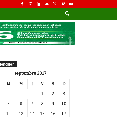
lendrier
septembre 2017
M
M
J
V
S
D
1
2
3
5
6
7
8
9
10
12
13
14
15
16
17