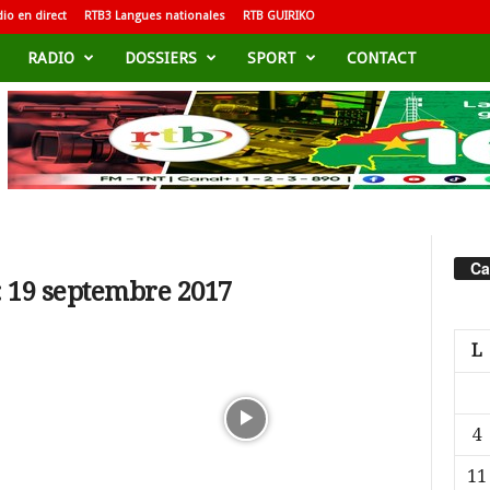
io en direct
RTB3 Langues nationales
RTB GUIRIKO
RADIO
DOSSIERS
SPORT
CONTACT
Ca
: 19 septembre 2017
L
4
11