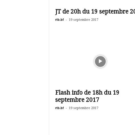
é
v
JT de 20h du 19 septembre 2
i
s
rtb.bf
-
19 septembre 2017
i
o
n
d
u
B
u
r
k
i
n
Flash info de 18h du 19
a
septembre 2017
rtb.bf
-
19 septembre 2017