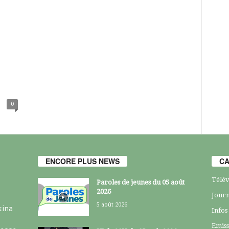
0
ENCORE PLUS NEWS
CA
Télév
Paroles de jeunes du 05 août
2026
Journ
5 août 2026
kina
Infos
Emiss