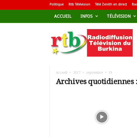
Politique
Rtb Télévision
Télé Zenith en direct
Rad
ACCUEIL
INFOS
TÉLÉVISION
R
a
d
i
o
d
i
f
Accueil
2017
septembre
19
f
Archives quotidiennes 
u
s
i
o
n
T
é
l