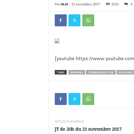
é
Par
rtb.bf
-
21 novembre 2017
2530
0
v
i
s
i
o
n
d
u
B
[youtube https://www.youtube.
u
r
TAGS
BURKINA
COMMUNICATION
DIALOGUE
k
i
n
a
Article Précédent
JT de 20h du 21 novembre 2017