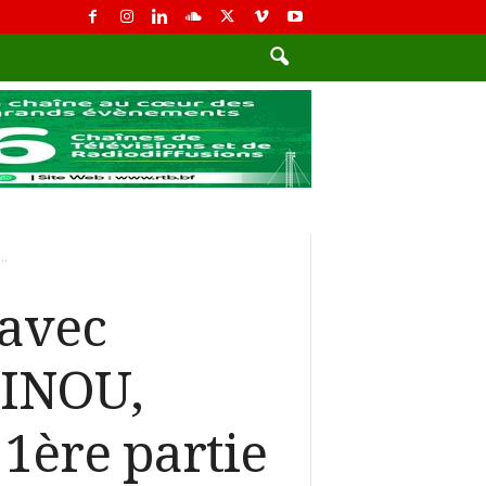
..
 avec
JINOU,
1ère partie