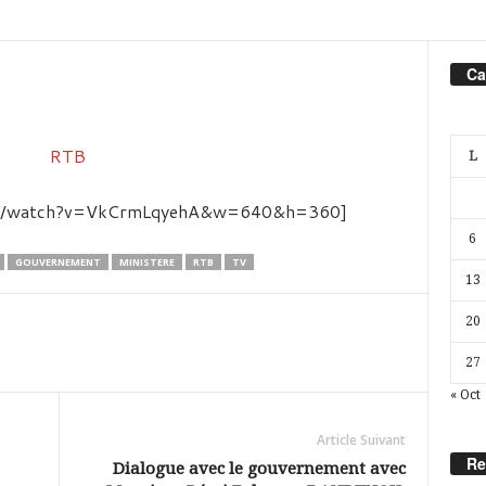
Ca
L
com/watch?v=VkCrmLqyehA&w=640&h=360]
6
GOUVERNEMENT
MINISTERE
RTB
TV
13
20
27
« Oct
Article Suivant
Re
Dialogue avec le gouvernement avec