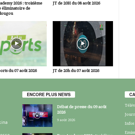
ademy 2026 : troisième
JT de 20H du 08 août 2026
 éliminatoire de
dougou
orts du 07 août 2026
JT de 20h du 07 août 2026
ENCORE PLUS NEWS
CA
Télév
Débat de presse du 09 août
2026
Journ
9 août 2026
kina
Infos
Emiss
resse