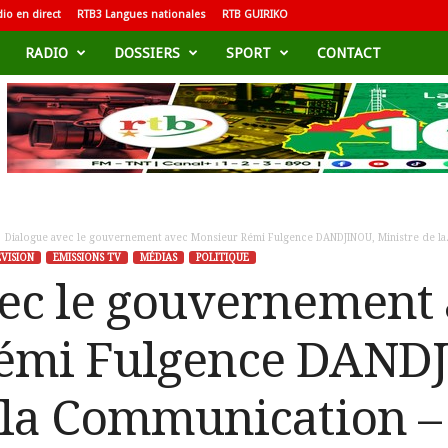
io en direct
RTB3 Langues nationales
RTB GUIRIKO
RADIO
DOSSIERS
SPORT
CONTACT
Dialogue avec le gouvernement avec Monsieur Rémi Fulgence DANDJINOU, Ministre de la.
VISION
EMISSIONS TV
MÉDIAS
POLITIQUE
ec le gouvernement
émi Fulgence DAND
 la Communication – 