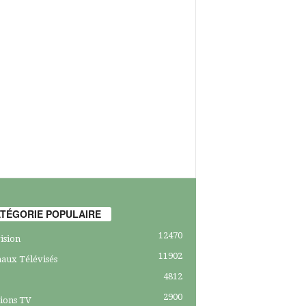
TÉGORIE POPULAIRE
12470
ision
11902
aux Télévisés
4812
2900
ions TV