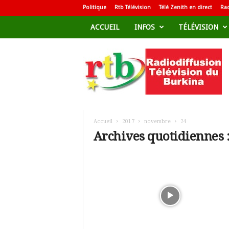
Politique
Rtb Télévision
Télé Zenith en direct
Rad
ACCUEIL
INFOS
TÉLÉVISION
R
a
d
i
o
d
i
f
Accueil
2017
novembre
24
f
Archives quotidiennes 
u
s
i
o
n
T
é
l