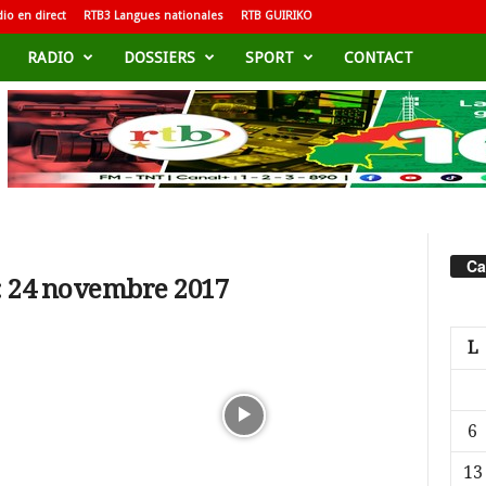
io en direct
RTB3 Langues nationales
RTB GUIRIKO
RADIO
DOSSIERS
SPORT
CONTACT
Ca
: 24 novembre 2017
L
6
13