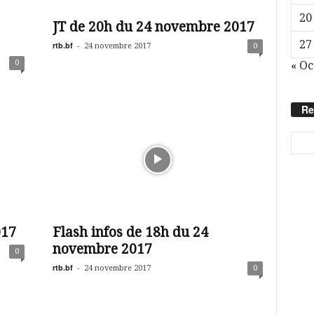
20
JT de 20h du 24 novembre 2017
27
rtb.bf
-
24 novembre 2017
0
0
« Oc
Re
017
Flash infos de 18h du 24
novembre 2017
0
rtb.bf
-
24 novembre 2017
0