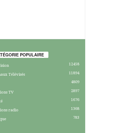
TÉGORIE POPULAIRE
12458
ision
11894
aux Télévisés
4809
2897
ions TV
1676
té
1368
ions radio
783
ique