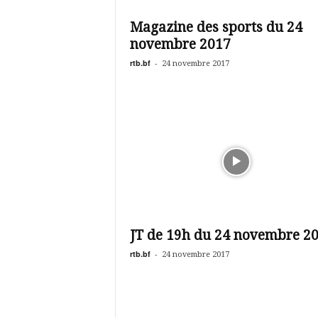
é
v
Magazine des sports du 24
i
novembre 2017
s
i
rtb.bf
-
24 novembre 2017
o
n
d
u
B
u
r
k
i
n
a
JT de 19h du 24 novembre 2
rtb.bf
-
24 novembre 2017