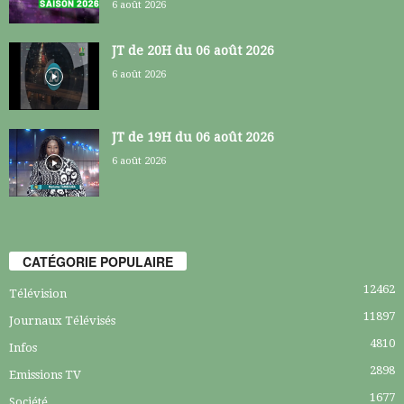
6 août 2026
JT de 20H du 06 août 2026
6 août 2026
JT de 19H du 06 août 2026
6 août 2026
CATÉGORIE POPULAIRE
12462
Télévision
11897
Journaux Télévisés
4810
Infos
2898
Emissions TV
1677
Société