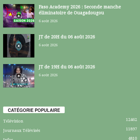
Faso Academy 2026 : Seconde manche
éliminatoire de Ouagadougou
6 août 2026
JT de 20H du 06 août 2026
6 août 2026
JT de 19H du 06 août 2026
6 août 2026
CATÉGORIE POPULAIRE
12462
Télévision
11897
Journaux Télévisés
4810
Infos