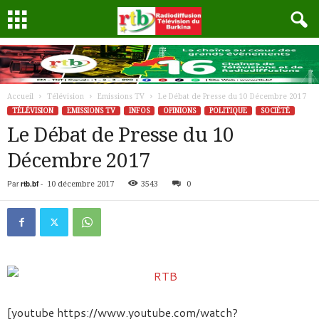
Accueil
Télévision
Emissions TV
Le Débat de Presse du 10 Décembre 2017
TÉLÉVISION
EMISSIONS TV
INFOS
OPINIONS
POLITIQUE
SOCIÉTÉ
Le Débat de Presse du 10
Décembre 2017
Par
rtb.bf
-
10 décembre 2017
3543
0
[youtube https://www.youtube.com/watch?