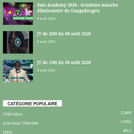
Faso Academy 2026 : troisième manche
éliminatoire de Ouagadougou
8 août 2026
JT de 20H du 08 août 2026
8 août 2026
JT de 13H du 08 août 2026
8 août 2026
CATÉGORIE POPULAIRE
12469
Télévision
11902
Journaux Télévisés
4812
Infos