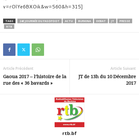
v=rOlYe6BXOik&w=560&h=315]
TAGS
24E JOURNÉE DU FASOFOOT
ACTU
BURKINA
DEBAT
JT
PRESSE
RTB
Article Précédent
Article Suivant
Gaoua 2017 – l’histoire de la
JT de 13h du 10 Décembre
rue des « 36 bavards »
2017
rtb.bf