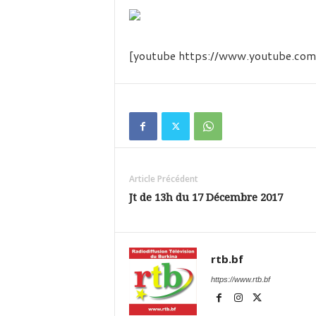
é
v
i
s
[youtube https://www.youtube
i
o
n
d
u
B
u
r
k
Article Précédent
i
Jt de 13h du 17 Décembre 2017
n
a
rtb.bf
https://www.rtb.bf