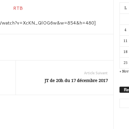
L
.com/watch?v=XcKN_QlOG6w&w=854&h=480]
4
11
18
25
« Nov
Article Suivant
JT de 20h du 17 décembre 2017
Re