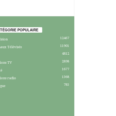
TÉGORIE POPULAIRE
12467
ision
11901
aux Télévisés
4812
2898
ions TV
1677
té
1368
ions radio
785
ique