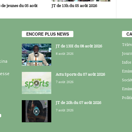
 de jeunes du 05 août
JT de 13h du 05 août 2026
ENCORE PLUS NEWS
CA
Télév
JT de 13H du 08 août 2026
Journ
8 août 2026
kina
Infos
Emiss
resse
Actu Sports du 07 août 2026
Socié
7 août 2026
Emiss
Polit
JT de 20h du 07 août 2026
7 août 2026