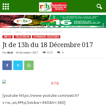
Accueil
Infos
Jt de 13h du 18 Décembre 017
INFOS
TÉLÉVISION
JOURNAUX TÉLÉVISÉS
Jt de 13h du 18 Décembre 017
Par
rtb.bf
-
18 décembre 2017
1572
0
[youtube https://www.youtube.com/watch?
v=w_wL9MyL5xk&w=640&h=360]