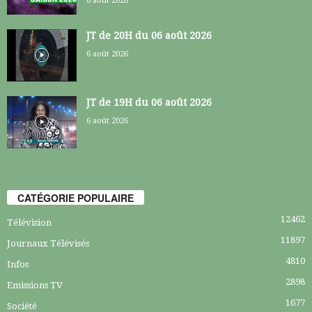
6 août 2026
JT de 20H du 06 août 2026
6 août 2026
JT de 19H du 06 août 2026
6 août 2026
CATÉGORIE POPULAIRE
12462
Télévision
11897
Journaux Télévisés
4810
Infos
2898
Emissions TV
1677
Société