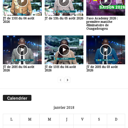
JT de 13H du 06 août
JT de 13h du 05 août 2026
Faso Academy 2026 :
2026
première manche
éliminatoire de
Ouagadougou
JT de 20H du 04 août
JT de 13H du 04 août
JT de 20H du 03 août
2026
2026
2026
Calendrier
janvier 2018
L
M
M
J
V
S
D