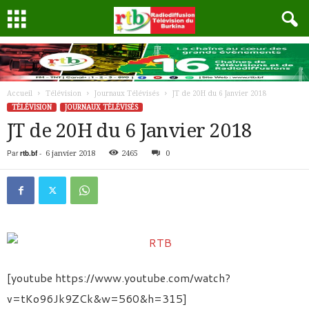
Accueil
Télévision
Journaux Télévisés
JT de 20H du 6 Janvier 2018
TÉLÉVISION
JOURNAUX TÉLÉVISÉS
JT de 20H du 6 Janvier 2018
Par
rtb.bf
-
6 janvier 2018
2465
0
[youtube https://www.youtube.com/watch?
v=tKo96Jk9ZCk&w=560&h=315]