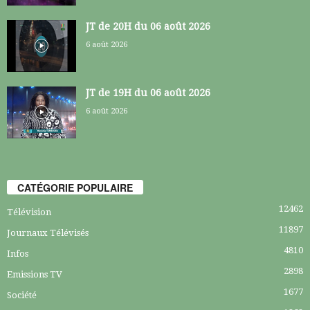
JT de 20H du 06 août 2026
6 août 2026
JT de 19H du 06 août 2026
6 août 2026
CATÉGORIE POPULAIRE
12462
Télévision
11897
Journaux Télévisés
4810
Infos
2898
Emissions TV
1677
Société