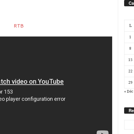
Ca
L
1
8
15
22
29
« Déc
Re