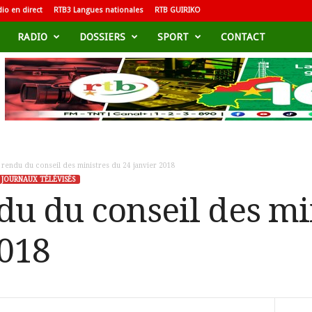
io en direct
RTB3 Langues nationales
RTB GUIRIKO
RADIO
DOSSIERS
SPORT
CONTACT
rendu du conseil des ministres du 24 janvier 2018
JOURNAUX TÉLÉVISÉS
u du conseil des mi
2018