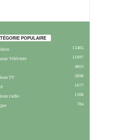
TÉGORIE POPULAIRE
12462
ision
11897
aux Télévisés
4810
2898
ions TV
1677
té
1368
ions radio
784
ique