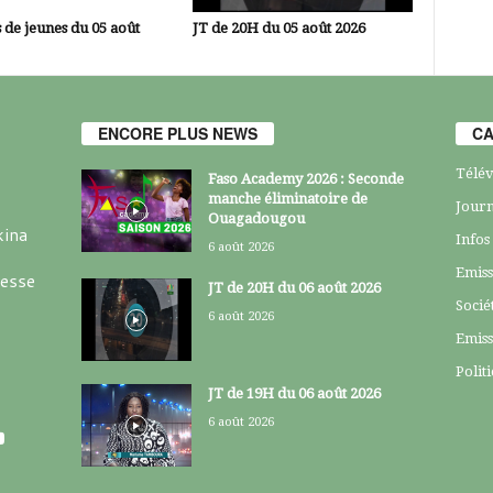
 de jeunes du 05 août
JT de 20H du 05 août 2026
ENCORE PLUS NEWS
CA
Télév
Faso Academy 2026 : Seconde
manche éliminatoire de
Journ
Ouagadougou
kina
Infos
6 août 2026
Emiss
resse
JT de 20H du 06 août 2026
Socié
6 août 2026
Emiss
Polit
JT de 19H du 06 août 2026
6 août 2026