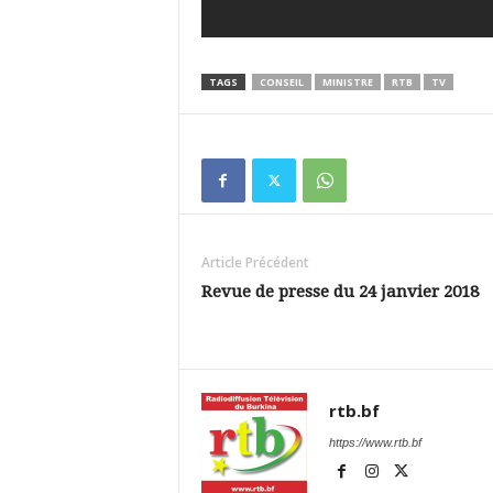
TAGS
CONSEIL
MINISTRE
RTB
TV
Article Précédent
Revue de presse du 24 janvier 2018
rtb.bf
https://www.rtb.bf