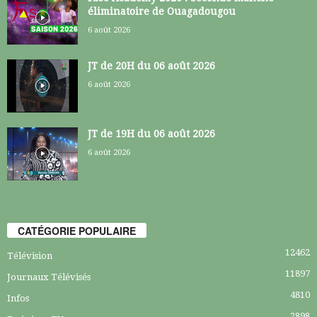
éliminatoire de Ouagadougou
6 août 2026
JT de 20H du 06 août 2026
6 août 2026
JT de 19H du 06 août 2026
6 août 2026
CATÉGORIE POPULAIRE
12462
Télévision
11897
Journaux Télévisés
4810
Infos
2898