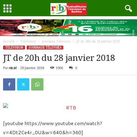
Accueil
Télévision
Journaux Télévisés
JT de 20h du 28 janvier 2018
TÉLÉVISION
JOURNAUX TÉLÉVISÉS
JT de 20h du 28 janvier 2018
Par
rtb.bf
-
29 janvier 2018
1906
0
[youtube https://www.youtube.com/watch?
v=4Dt2Ce4r_0U&w=640&h=360]