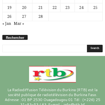
19
20
21
22
23
24
25
26
27
28
« Jan
Mar »
Rechercher
La Radiodiffusion Télévision du Burkina (RTB) est la
société publique de radiotélévision du Burkina Faso.
Adresse : 01 BP 2530 Ouagadougou 01 Tél : (+226) 25
31-83-53 / 63 E-mail : info@rtb.bf