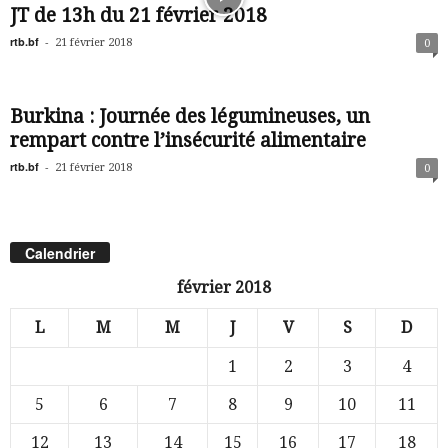
JT de 13h du 21 février 2018
rtb.bf
-
21 février 2018
0
Burkina : Journée des légumineuses, un
rempart contre l’insécurité alimentaire
rtb.bf
-
21 février 2018
0
Calendrier
février 2018
L
M
M
J
V
S
D
1
2
3
4
5
6
7
8
9
10
11
12
13
14
15
16
17
18