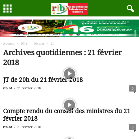
Accueil
2018
février
21
Archives quotidiennes : 21 février
2018
JT de 20h du 21 février 2018
rtb.bf
-
21 février 2018
0
Compte rendu du conseil des ministres du 21
février 2018
rtb.bf
-
21 février 2018
0