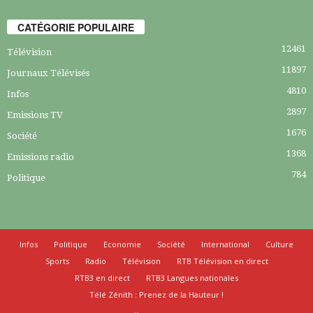
CATÉGORIE POPULAIRE
12461
Télévision
11897
Journaux Télévisés
4810
Infos
2897
Emissions TV
1676
Société
1368
Emissions radio
784
Politique
Infos
Politique
Economie
Société
International
Culture
Sports
Radio
Télévision
RTB Télévision en direct
RTB3 en direct
RTB3 Langues nationales
Télé Zénith : Prenez de la Hauteur !