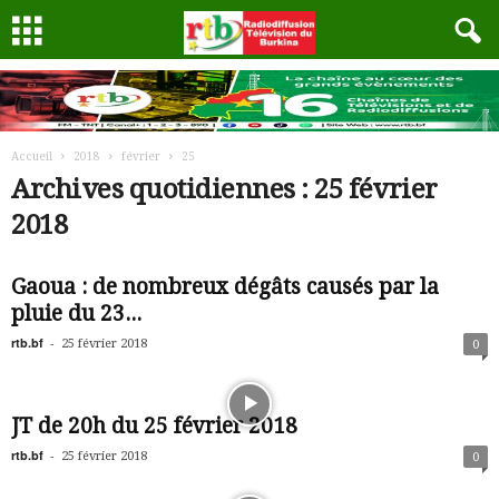
Accueil
2018
février
25
Archives quotidiennes : 25 février
2018
Gaoua : de nombreux dégâts causés par la
pluie du 23...
rtb.bf
-
25 février 2018
0
JT de 20h du 25 février 2018
rtb.bf
-
25 février 2018
0