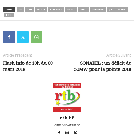
TAGS
09
13H
ACTU
BURKINA
FASO
INFO
JOURNAL
JT
MARS
RTB
Article Précédent
Article Suivant
Flash info de 10h du 09
SONABEL : un déficit de
mars 2018
50MW pour la pointe 2018
rtb.bf
https://www.rtb.bf