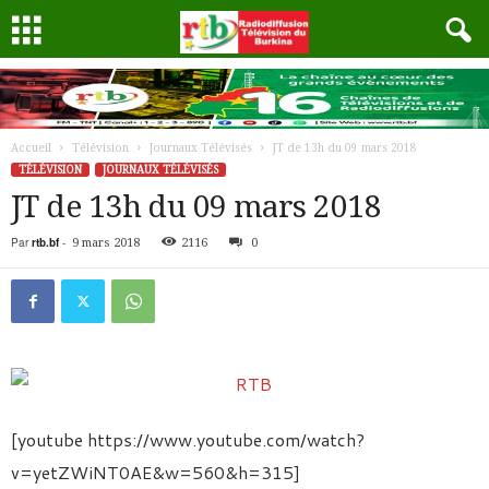
Accueil
Télévision
Journaux Télévisés
JT de 13h du 09 mars 2018
TÉLÉVISION
JOURNAUX TÉLÉVISÉS
JT de 13h du 09 mars 2018
Par
rtb.bf
-
9 mars 2018
2116
0
[youtube https://www.youtube.com/watch?
v=yetZWiNT0AE&w=560&h=315]