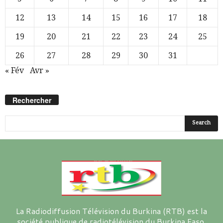
12
13
14
15
16
17
18
19
20
21
22
23
24
25
26
27
28
29
30
31
« Fév
Avr »
Rechercher
La Radiodiffusion Télévision du Burkina (RTB) est la
société publique de radiotélévision du Burkina Faso.