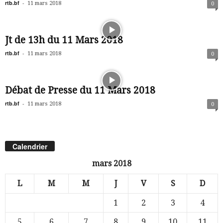
rtb.bf
-
11 mars 2018
0
Jt de 13h du 11 Mars 2018
rtb.bf
-
11 mars 2018
0
Débat de Presse du 11 Mars 2018
rtb.bf
-
11 mars 2018
0
Calendrier
mars 2018
L
M
M
J
V
S
D
1
2
3
4
5
6
7
8
9
10
11