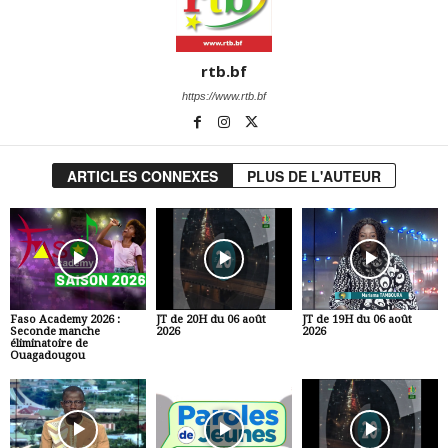
rtb.bf
https://www.rtb.bf
ARTICLES CONNEXES
PLUS DE L'AUTEUR
Faso Academy 2026 :
JT de 20H du 06 août
JT de 19H du 06 août
Seconde manche
2026
2026
éliminatoire de
Ouagadougou