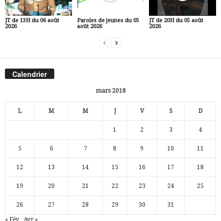
JT de 13H du 06 août
Paroles de jeunes du 05
JT de 20H du 05 août
2026
août 2026
2026
Calendrier
mars 2018
L
M
M
J
V
S
D
1
2
3
4
5
6
7
8
9
10
11
12
13
14
15
16
17
18
19
20
21
22
23
24
25
26
27
28
29
30
31
« Fév
Avr »