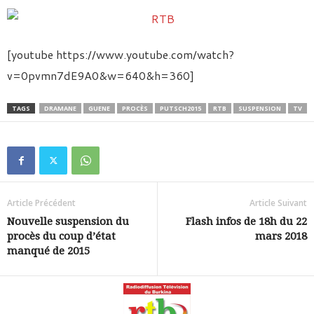
[youtube https://www.youtube.com/watch?
v=0pvmn7dE9A0&w=640&h=360]
TAGS
DRAMANE
GUENE
PROCÈS
PUTSCH2015
RTB
SUSPENSION
TV
Article Précédent
Article Suivant
Nouvelle suspension du
Flash infos de 18h du 22
procès du coup d’état
mars 2018
manqué de 2015