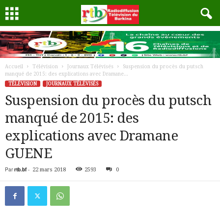
Accueil
Télévision
Journaux Télévisés
Suspension du procès du putsch
manqué de 2015: des explications avec Dramane...
TÉLÉVISION
JOURNAUX TÉLÉVISÉS
Suspension du procès du putsch
manqué de 2015: des
explications avec Dramane
GUENE
Par
rtb.bf
-
22 mars 2018
2593
0