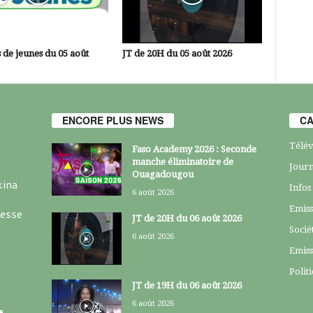
 de jeunes du 05 août
JT de 20H du 05 août 2026
ENCORE PLUS NEWS
CA
Télév
Faso Academy 2026 : Seconde
manche éliminatoire de
Journ
Ouagadougou
kina
Infos
6 août 2026
Emiss
resse
JT de 20H du 06 août 2026
Socié
6 août 2026
Emiss
Polit
JT de 19H du 06 août 2026
6 août 2026