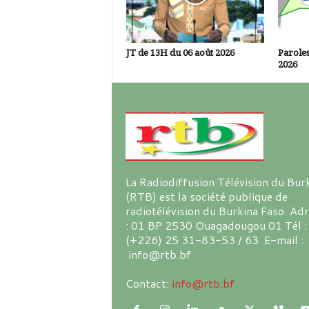
JT de 13H du 06 août 2026
Paroles
2026
La Radiodiffusion Télévision du Bur
(RTB) est la société publique de
radiotélévision du Burkina Faso. Ad
: 01 BP 2530 Ouagadougou 01 Tél :
(+226) 25 31-83-53 / 63 E-mail :
info@rtb.bf
Contact:
info@rtb.bf