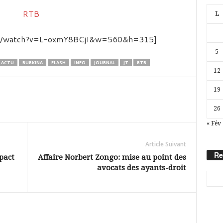
L
com/watch?v=L-oxmY8BCjI&w=560&h=315]
5
ACTU
BURKINA
FLASH
INFO
JOURNAL
JT
RTB
12
19
26
« Fév
Article Suivant
Re
pact
Affaire Norbert Zongo: mise au point des
avocats des ayants-droit