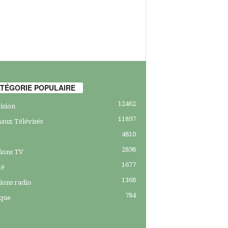
TÉGORIE POPULAIRE
12462
ision
11897
aux Télévisés
4810
2898
ions TV
1677
té
1368
ions radio
784
ique