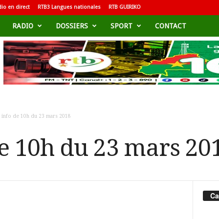
io en direct
RTB3 Langues nationales
RTB GUIRIKO
RADIO
DOSSIERS
SPORT
CONTACT
h info de 10h du 23 mars 2018
de 10h du 23 mars 20
Ca