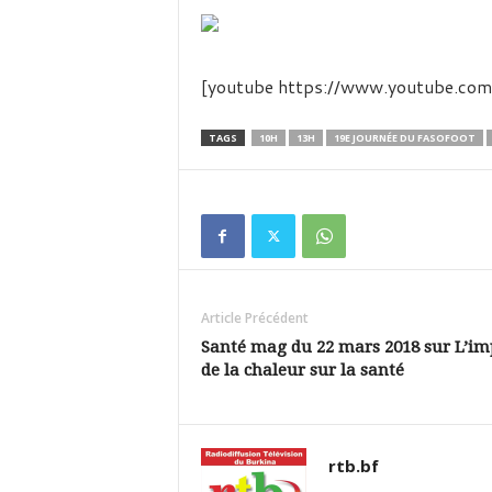
é
v
i
s
[youtube https://www.youtube.
i
o
n
TAGS
10H
13H
19E JOURNÉE DU FASOFOOT
d
u
B
u
r
k
i
Article Précédent
n
a
Santé mag du 22 mars 2018 sur L’im
de la chaleur sur la santé
rtb.bf