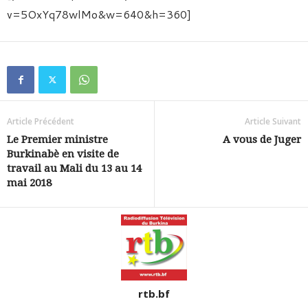
v=5OxYq78wlMo&w=640&h=360]
Article Précédent
Article Suivant
Le Premier ministre
A vous de Juger
Burkinabè en visite de
travail au Mali du 13 au 14
mai 2018
rtb.bf