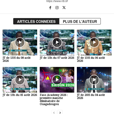
https://www.rtb.bf
ARTICLES CONNEXES
PLUS DE L'AUTEUR
JT de 13H du 08 août
JT de 13h du 07 août 2026
JT de 13H du 06 août
2026
2026
JT de 13h du 05 août 2026
Faso Academy 2026 :
JT de 20H du 04 août
première manche
2026
éliminatoire de
Ouagadougou