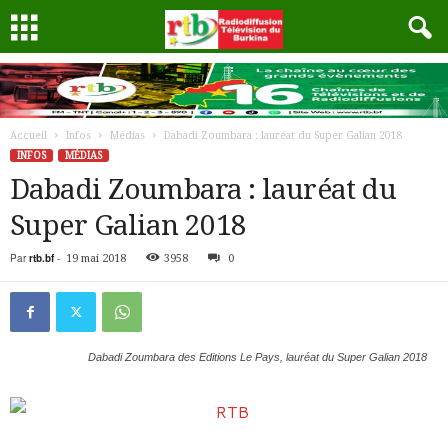
Accueil
Infos
Médias
Dabadi Zoumbara : lauréat du Super Galian 2018
INFOS
MÉDIAS
Dabadi Zoumbara : lauréat du
Super Galian 2018
Par
rtb.bf
-
19 mai 2018
3958
0
Dabadi Zoumbara des Editions Le Pays, lauréat du Super Galian 2018