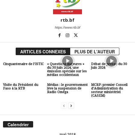
rtb.bf
https://www.rtb.bf
ARTICLES CONNEXES
PLUS DE L'AUTEUR
Cinquantenaire de l’ISTIC
« Questions majeures »
Débat de presse du 30
du 30 juin 2024, une
juin 2024
émission spéciale sur les
médias occidentaux
Visite du Président du
Médias : le gouvernement
MCRP: premier Conseil
Faso à la RTB
lève la suspension de
d’Administration du
Radio Oméga
secteur ministériel
(CASEM)
Calendrier
mai 2018