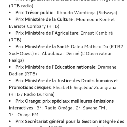
(RTB radio)
Prix Trésor public
: Ilboudo Wamtinga (Sidwaya)
Prix Ministère de la Culture
: Moumouni Koné et
Evariste Combary (RTB)
Prix Ministère de l’Agriculture
: Ernest Kambiré
(RTB)
Prix Ministère de la Santé
: Dalou Mathieu Da (RTB2
Sud-Ouest) et Aboubacar Dermé (L’Observateur
Paalga)
Prix Ministère de l’Education nationale
: Dramane
Dadian (RTB)
Prix Ministère de la Justice des Droits humains et
Promotions civiques
: Elisabeth Seguéda/ Zoungrana
(RTB / Radio Burkina)
Prix Orange: prix spéciaux meilleures émissions
e
e
interactive
s : 3
: Radio Oméga ; 2
: Savane FM ;
er
1
:Ouaga FM.
Prix Secrétariat général pour la Gestion intégrée des