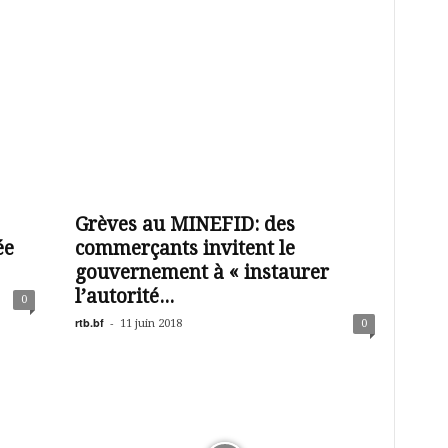
Grèves au MINEFID: des
ée
commerçants invitent le
gouvernement à « instaurer
l’autorité...
0
rtb.bf
-
11 juin 2018
0