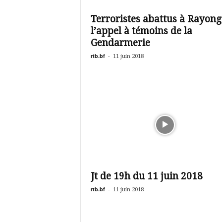
é
v
Terroristes abattus à Rayong
i
l’appel à témoins de la
s
i
Gendarmerie
o
rtb.bf
-
11 juin 2018
n
d
u
B
u
r
k
i
n
a
Jt de 19h du 11 juin 2018
rtb.bf
-
11 juin 2018