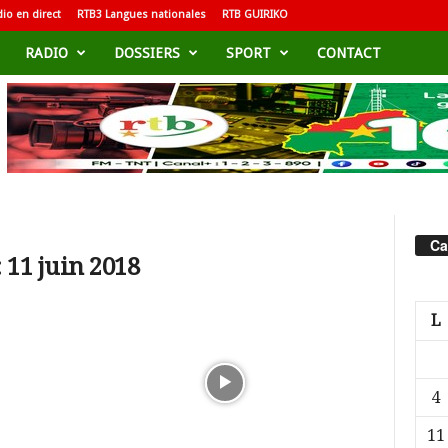
io en direct
RTB3 Langues nationales
RTB GUIRIKO
RADIO
DOSSIERS
SPORT
CONTACT
Ca
 11 juin 2018
L
4
11