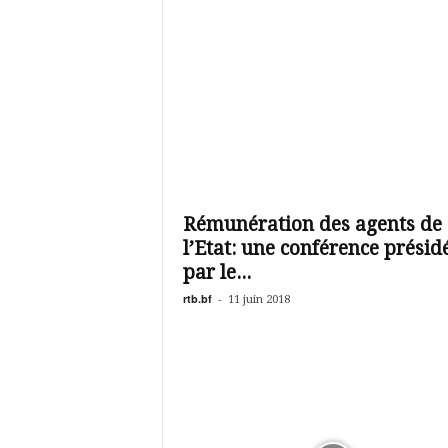
Rémunération des agents de
l’Etat: une conférence présid
par le...
rtb.bf
-
11 juin 2018