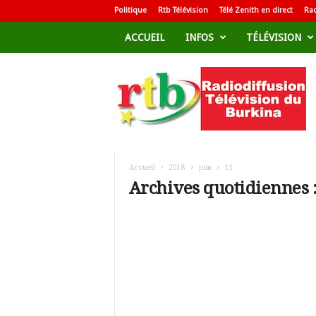
Politique
Rtb Télévision
Télé Zenith en direct
Rad
ACCUEIL
INFOS
TÉLÉVISION
R
a
d
i
o
d
i
f
Accueil
2018
juin
11
f
Archives quotidiennes :
u
s
i
o
n
T
é
l