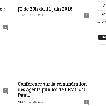
18
o :
JT de 20h du 11 juin 2018
25
rtb.bf
-
11 juin 2018
0
« Ma
0
Re
Conférence sur la rémunération
des agents publics de l’Etat: « il
0
faut...
rtb.bf
-
11 juin 2018
0