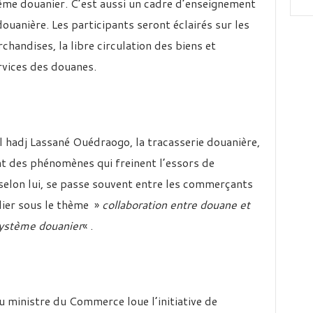
ème douanier. C’est aussi un cadre d’enseignement
 douanière. Les participants seront éclairés sur les
andises, la libre circulation des biens et
vices des douanes.
El hadj Lassané Ouédraogo, la tracasserie douanière,
ont des phénomènes qui freinent l’essors de
 selon lui, se passe souvent entre les commerçants
elier sous le thème »
collaboration entre douane et
système douanier
« .
u ministre du Commerce loue l’initiative de