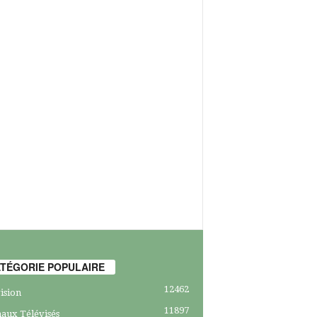
TÉGORIE POPULAIRE
12462
ision
11897
aux Télévisés