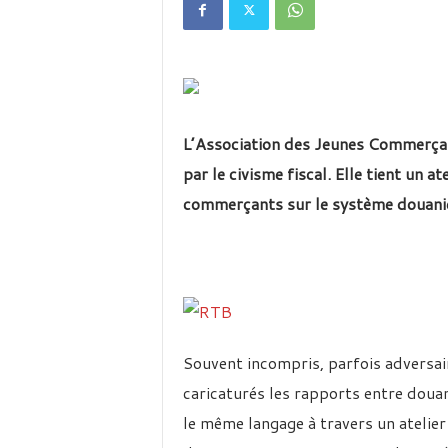
é
v
i
s
i
o
n
L’Association des Jeunes Commerça
d
u
par le civisme fiscal. Elle tient un a
B
commerçants sur le système douanier
u
r
k
i
n
a
Souvent incompris, parfois adversair
caricaturés les rapports entre doua
le même langage à travers un atelier