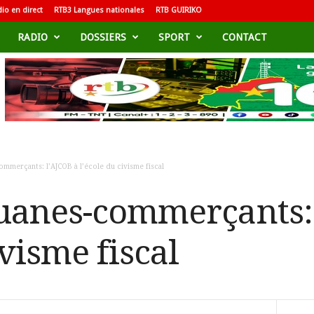
io en direct
RTB3 Langues nationales
RTB GUIRIKO
RADIO
DOSSIERS
SPORT
CONTACT
mmerçants: l’AJCOB à l’école du civisme fiscal
uanes-commerçants:
ivisme fiscal