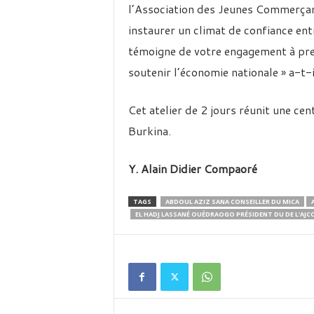
l’Association des Jeunes Commerçan
instaurer un climat de confiance en
témoigne de votre engagement à prend
soutenir l’économie nationale » a-t-i
Cet atelier de 2 jours réunit une ce
Burkina.
Y. Alain Didier Compaoré
TAGS
ABDOUL AZIZ SANA CONSEILLER DU MICA
EL HADJ LASSANÉ OUÉDRAOGO PRÉSIDENT DU DE L'AJC