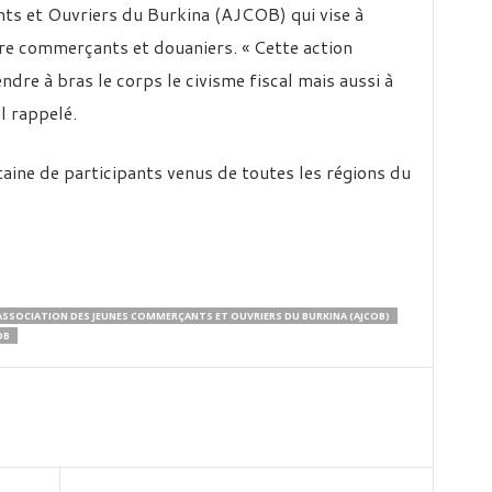
ts et Ouvriers du Burkina (AJCOB) qui vise à
tre commerçants et douaniers. « Cette action
re à bras le corps le civisme fiscal mais aussi à
l rappelé.
ntaine de participants venus de toutes les régions du
ASSOCIATION DES JEUNES COMMERÇANTS ET OUVRIERS DU BURKINA (AJCOB)
OB