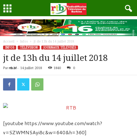
Accueil
Infos
jt de 13h du 14 juillet 2018
INFOS
TÉLÉVISION
JOURNAUX TÉLÉVISÉS
jt de 13h du 14 juillet 2018
Par
rtb.bf
-
14 juillet 2018
1840
0
[youtube https://www.youtube.com/watch?
v=SZWMNSAyi8c&w=640&h=360]