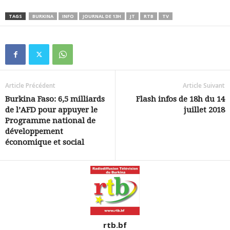
TAGS
BURKINA
INFO
JOURNAL DE 13H
JT
RTB
TV
Article Précédent
Article Suivant
Burkina Faso: 6,5 milliards
Flash infos de 18h du 14
de l’AFD pour appuyer le
juillet 2018
Programme national de
développement
économique et social
rtb.bf