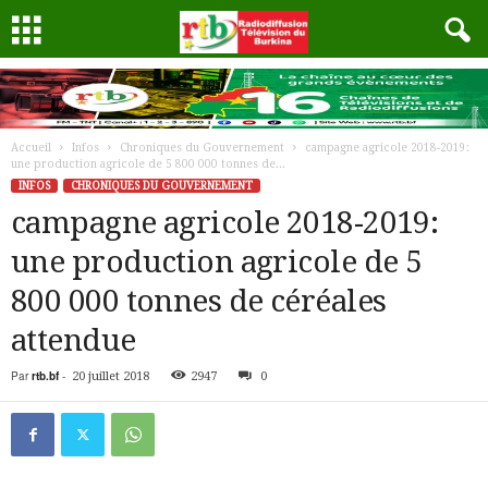
Accueil
Infos
Chroniques du Gouvernement
campagne agricole 2018-2019:
une production agricole de 5 800 000 tonnes de...
INFOS
CHRONIQUES DU GOUVERNEMENT
campagne agricole 2018-2019:
une production agricole de 5
800 000 tonnes de céréales
attendue
Par
rtb.bf
-
20 juillet 2018
2947
0