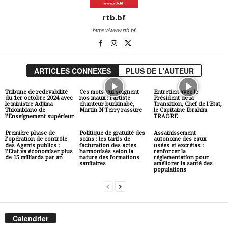
rtb.bf
https://www.rtb.bf
ARTICLES CONNEXES
PLUS DE L'AUTEUR
Tribune de redevabilité
Ces mots qui soignent
Entretien avec le
du 1er octobre 2024 avec
nos maux : l’artiste
Président de la
le ministre Adjima
chanteur burkinabè,
Transition, Chef de l’Etat,
Thiombiano de
Martin N’Terry rassure
le Capitaine Ibrahim
l’Enseignement supérieur
TRAORE
Première phase de
Politique de gratuité des
Assainissement
l’opération de contrôle
soins : les tarifs de
autonome des eaux
des Agents publics :
facturation des actes
usées et excrétas :
l’Etat va économiser plus
harmonisés selon la
renforcer la
de 15 milliards par an
nature des formations
réglementation pour
sanitaires
améliorer la santé des
populations
Calendrier