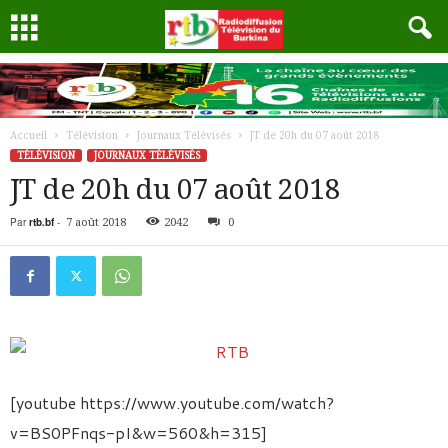
Accueil
Télévision
Journaux Télévisés
JT de 20h du 07 août 2018
TÉLÉVISION
JOURNAUX TÉLÉVISÉS
JT de 20h du 07 août 2018
Par
rtb.bf
-
7 août 2018
2042
0
[youtube https://www.youtube.com/watch?
v=BS0PFnqs-pI&w=560&h=315]