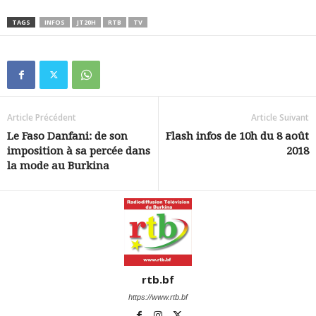
TAGS
INFOS
JT20H
RTB
TV
Article Précédent
Article Suivant
Le Faso Danfani: de son
Flash infos de 10h du 8 août
imposition à sa percée dans
2018
la mode au Burkina
rtb.bf
https://www.rtb.bf