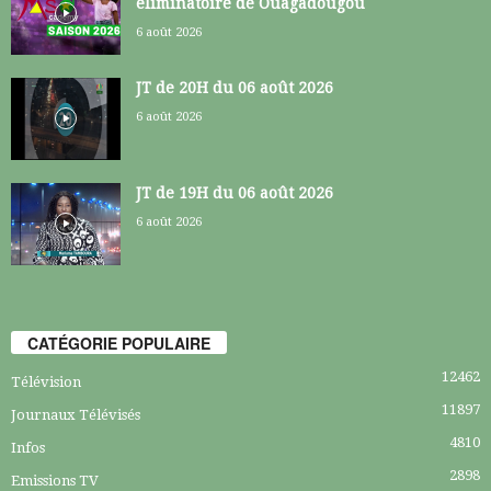
éliminatoire de Ouagadougou
6 août 2026
JT de 20H du 06 août 2026
6 août 2026
JT de 19H du 06 août 2026
6 août 2026
CATÉGORIE POPULAIRE
12462
Télévision
11897
Journaux Télévisés
4810
Infos
2898
Emissions TV