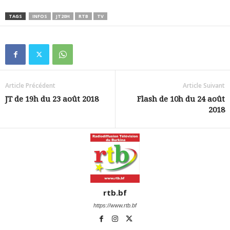
TAGS
INFOS
JT20H
RTB
TV
Article Précédent
Article Suivant
JT de 19h du 23 août 2018
Flash de 10h du 24 août
2018
rtb.bf
https://www.rtb.bf