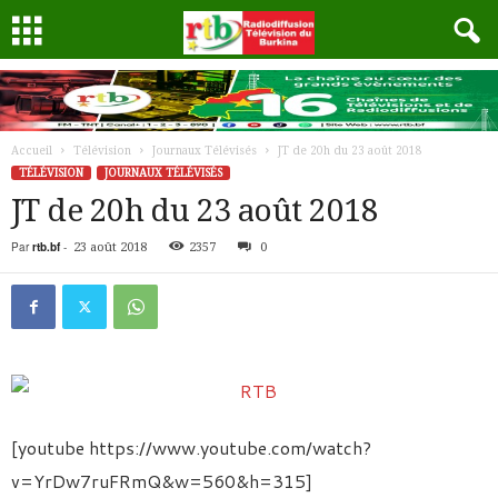
Accueil
Télévision
Journaux Télévisés
JT de 20h du 23 août 2018
TÉLÉVISION
JOURNAUX TÉLÉVISÉS
JT de 20h du 23 août 2018
Par
rtb.bf
-
23 août 2018
2357
0
[youtube https://www.youtube.com/watch?
v=YrDw7ruFRmQ&w=560&h=315]