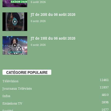
6 août 2026
JT de 20H du 06 août 2026
6 août 2026
JT de 19H du 06 août 2026
6 août 2026
CATÉGORIE POPULAIRE
12462
Télévision
11897
Journaux Télévisés
4810
Infos
2898
Emissions TV
1677
Société