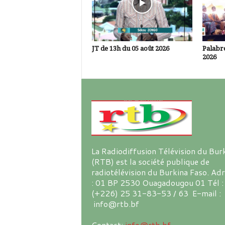
JT de 13h du 05 août 2026
Palabre
2026
La Radiodiffusion Télévision du Bur
(RTB) est la société publique de
radiotélévision du Burkina Faso. Ad
: 01 BP 2530 Ouagadougou 01 Tél :
(+226) 25 31-83-53 / 63 E-mail :
info@rtb.bf
Contact:
info@rtb.bf