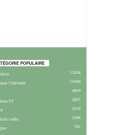
TÉGORIE POPULAIRE
12458
ision
11894
aux Télévisés
4809
2897
ions TV
1676
té
1368
ions radio
783
ique