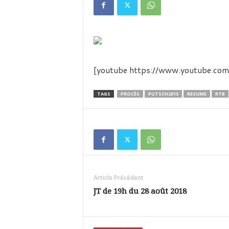
é
v
i
s
i
o
n
[youtube https://www.youtube
d
u
TAGS
PROCÈS
PUTSCH2015
RESUME
RTB
B
u
r
k
i
n
a
Article Précédent
JT de 19h du 28 août 2018