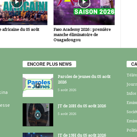
 africaine du 05 août
Faso Academy 2026 : première
manche éliminatoire de
Ouagadougou
ENCORE PLUS NEWS
CA
Télév
Paroles de jeunes du 05 août
2026
Journ
5 août 2026
kina
Infos
Emiss
resse
JT de 20H du 05 août 2026
Socié
5 août 2026
Emiss
Polit
JT de 19H du 05 août 2026