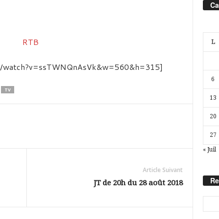
Ca
L
.com/watch?v=ssTWNQnAsVk&w=560&h=315]
6
TV
13
20
27
« Juil
Article Suivant
Re
JT de 20h du 28 août 2018