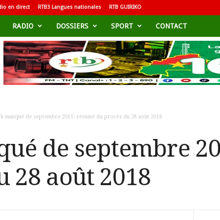
io en direct
RTB3 Langues nationales
RTB GUIRIKO
RADIO
DOSSIERS
SPORT
CONTACT
ch manqué de septembre 2015: résumé du procès du 28 août 2018
qué de septembre 20
u 28 août 2018