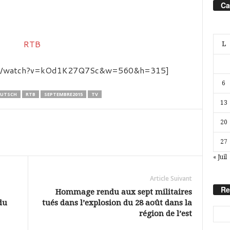
Ca
L
com/watch?v=kOd1K27Q7Sc&w=560&h=315]
6
UTSCH
RTB
SEPTEMBRE2015
TV
13
20
27
« Juil
Article Suivant
Re
Hommage rendu aux sept militaires
du
tués dans l’explosion du 28 août dans la
région de l’est