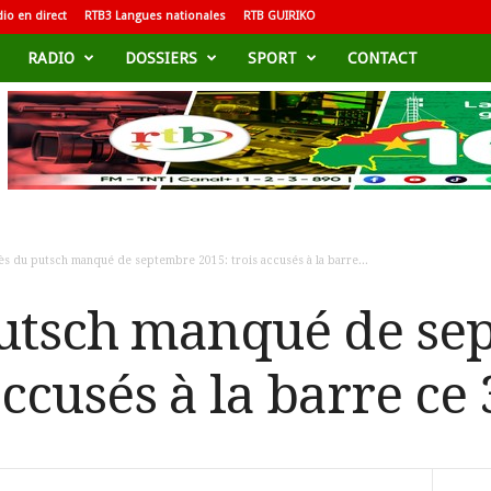
io en direct
RTB3 Langues nationales
RTB GUIRIKO
RADIO
DOSSIERS
SPORT
CONTACT
ès du putsch manqué de septembre 2015: trois accusés à la barre...
putsch manqué de se
accusés à la barre ce