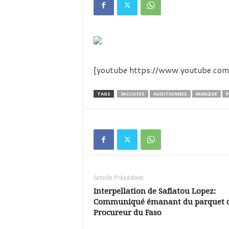
é
v
i
s
i
o
n
[youtube https://www.youtube.
d
u
TAGS
3ACCUSES
AUDITIONNES
MANQUE
P
B
u
r
k
i
n
a
Article Précédent
Interpellation de Safiatou Lopez:
Communiqué émanant du parquet 
Procureur du Faso