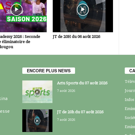
cademy 2026 : Seconde
JT de 20H du 06 août 2026
 éliminatoire de
dougou
ENCORE PLUS NEWS
CA
Télév
Actu Sports du 07 août 2026
Journ
7 août 2026
kina
Infos
Emiss
resse
JT de 20h du 07 août 2026
Socié
7 août 2026
Emiss