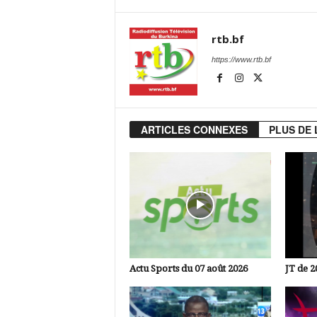
rtb.bf
https://www.rtb.bf
ARTICLES CONNEXES
PLUS DE 
Actu Sports du 07 août 2026
JT de 2