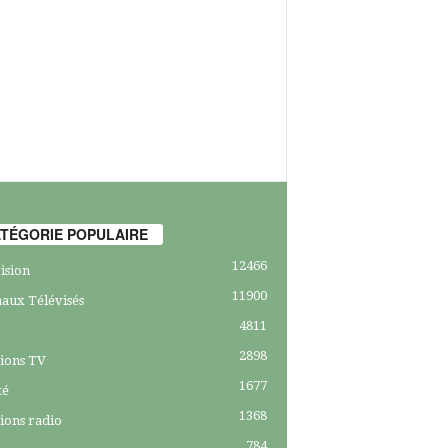
TÉGORIE POPULAIRE
12466
ision
11900
aux Télévisés
4811
2898
ions TV
1677
té
1368
ions radio
784