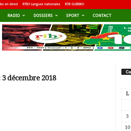
io en direct
RTB3 Langues nationales
RTB GUIRIKO
RADIO
DOSSIERS
SPORT
CONTACT
Ca
: 3 décembre 2018
L
3
10