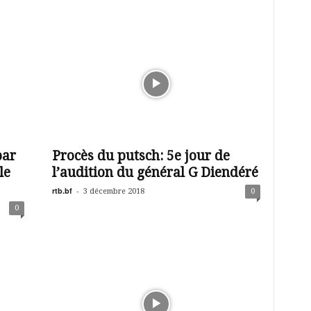
par
Procès du putsch: 5e jour de
le
l’audition du général G Diendéré
rtb.bf
-
3 décembre 2018
0
0