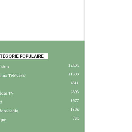
TÉGORIE POPULAIRE
12464
ision
11899
aux Télévisés
4811
2898
ions TV
1677
té
1368
ions radio
784
ique