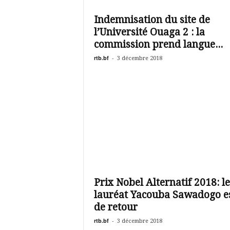
é
v
Indemnisation du site de
i
l’Université Ouaga 2 : la
s
i
commission prend langue...
o
rtb.bf
-
3 décembre 2018
n
d
u
B
u
r
k
i
n
a
Prix Nobel Alternatif 2018: le
lauréat Yacouba Sawadogo e
de retour
rtb.bf
-
3 décembre 2018