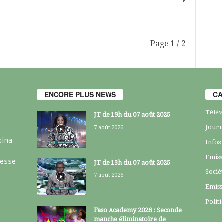
Page 1 / 2
ENCORE PLUS NEWS
CA
Télév
JT de 19h du 07 août 2026
Journ
7 août 2026
kina
Infos
Emiss
resse
JT de 13h du 07 août 2026
Socié
7 août 2026
Emiss
Polit
Faso Academy 2026 : Seconde
manche éliminatoire de