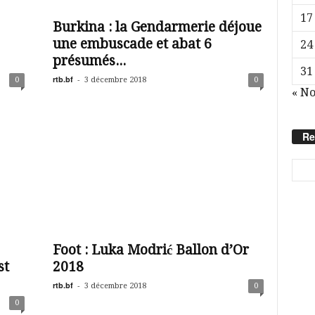
17
Burkina : la Gendarmerie déjoue
une embuscade et abat 6
24
présumés...
31
rtb.bf
-
0
3 décembre 2018
0
« N
Re
Foot : Luka Modrić Ballon d’Or
st
2018
rtb.bf
-
3 décembre 2018
0
0