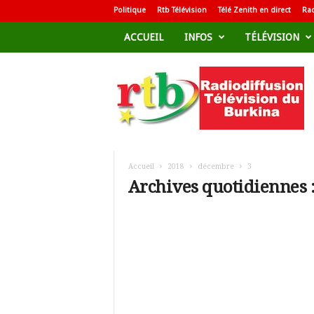
Politique
Rtb Télévision
Télé Zenith en direct
Rad
ACCUEIL
INFOS
TÉLÉVISION
R
a
d
i
o
d
i
f
Accueil
2018
décembre
3
f
Archives quotidiennes 
u
s
i
o
n
T
é
l