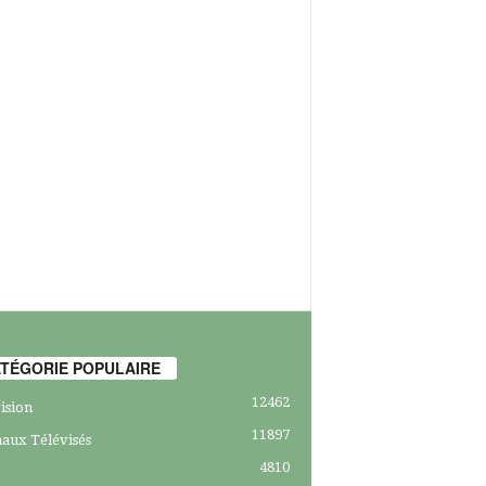
TÉGORIE POPULAIRE
12462
ision
11897
aux Télévisés
4810