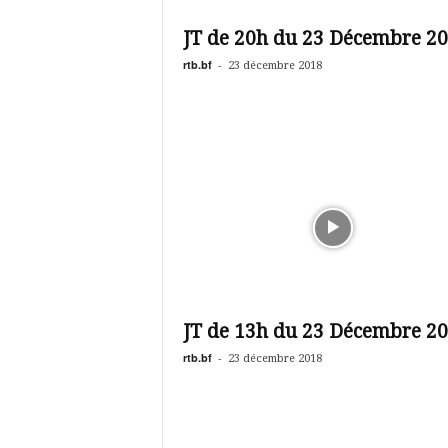
é
v
JT de 20h du 23 Décembre 2
i
s
rtb.bf
-
23 décembre 2018
i
o
n
d
u
B
u
r
k
i
n
a
JT de 13h du 23 Décembre 2
rtb.bf
-
23 décembre 2018