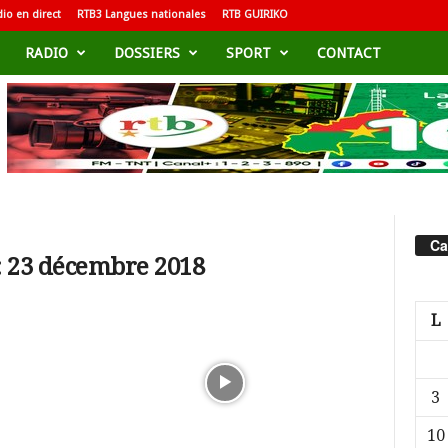
io en direct
RTB3 Langues nationales
RTB GUIRIKO
RADIO
DOSSIERS
SPORT
CONTACT
Ca
: 23 décembre 2018
L
3
10