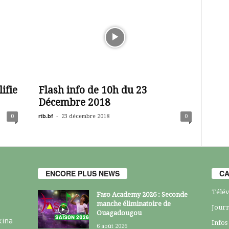
ifie
Flash info de 10h du 23
Décembre 2018
rtb.bf
-
0
23 décembre 2018
0
ENCORE PLUS NEWS
CA
Télév
Faso Academy 2026 : Seconde
manche éliminatoire de
Journ
Ouagadougou
kina
Infos
6 août 2026