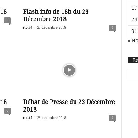
17
018
Flash info de 18h du 23
Décembre 2018
24
0
rtb.bf
-
23 décembre 2018
0
31
« N
Re
018
Débat de Presse du 23 Décembre
2018
0
rtb.bf
-
23 décembre 2018
0