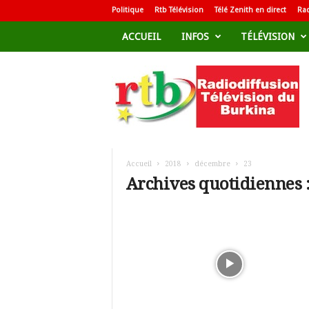
Politique
Rtb Télévision
Télé Zenith en direct
Rad
ACCUEIL
INFOS
TÉLÉVISION
R
a
d
i
o
d
i
f
Accueil
2018
décembre
23
f
Archives quotidiennes 
u
s
i
o
n
T
é
l