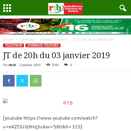
Accueil
Télévision
Journaux Télévisés
JT de 20h du 03 janvier 2019
TÉLÉVISION
JOURNAUX TÉLÉVISÉS
JT de 20h du 03 janvier 2019
Par
rtb.bf
-
3 janvier 2019
1560
0
[youtube https://www.youtube.com/watch?
v=e4ZDUQ9HqSs&w=560&h=315]