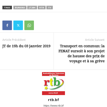
TAGS
BURKINA
JT20H
RTB
TV
Article Précédent
Article Suivant
JT de 19h du 03 janvier 2019
Transport en commun: la
FENAT sursoit à son projet
de hausse des prix de
voyage et à sa grève
rtb.bf
https://www.rtb.bf