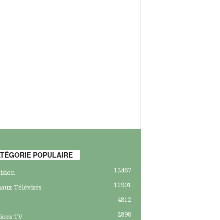
TÉGORIE POPULAIRE
12467
ision
11901
aux Télévisés
4812
2898
ions TV