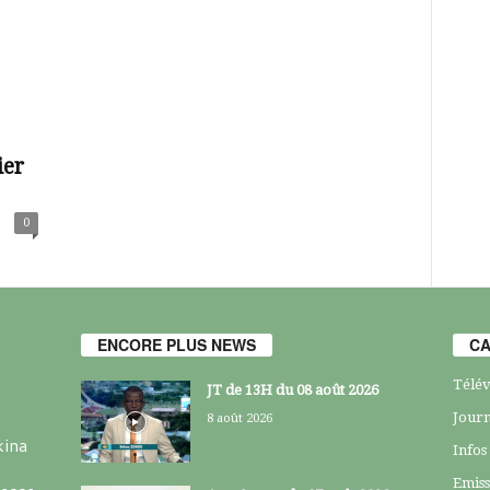
ier
0
ENCORE PLUS NEWS
CA
Télév
JT de 13H du 08 août 2026
Journ
8 août 2026
kina
Infos
Emiss