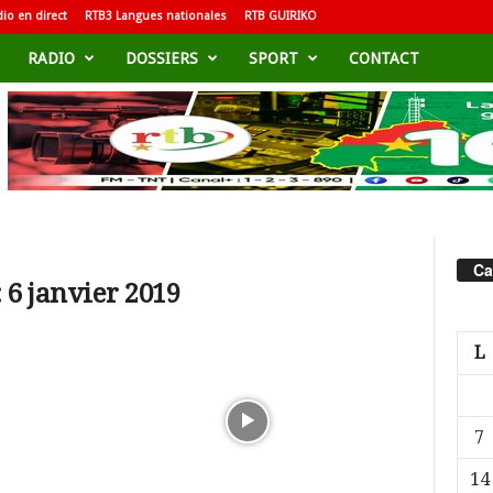
io en direct
RTB3 Langues nationales
RTB GUIRIKO
RADIO
DOSSIERS
SPORT
CONTACT
Ca
 6 janvier 2019
L
7
14