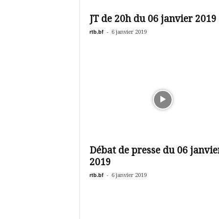
é
v
JT de 20h du 06 janvier 2019
i
s
rtb.bf
-
6 janvier 2019
i
o
n
d
u
B
u
r
k
i
n
Débat de presse du 06 janvie
a
2019
rtb.bf
-
6 janvier 2019