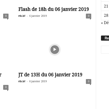
21
Flash de 18h du 06 janvier 2019
28
rtb.bf
-
0
6 janvier 2019
0
« Dé
Re
r
JT de 13H du 06 janvier 2019
rtb.bf
-
6 janvier 2019
0
0