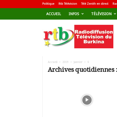
Politique
Rtb Télévision
Télé Zenith en direct
Rad
ACCUEIL
INFOS
TÉLÉVISION
R
a
d
i
o
d
i
f
Accueil
2019
janvier
6
f
Archives quotidiennes :
u
s
i
o
n
T
é
l