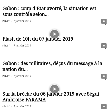
Gabon : coup d’Etat avorté, la situation est
sous contrôle selon...
rtb.bf
-
7 janvier 2019
0
Flash de 10h du 07 janvier 2019
rtb.bf
-
7 janvier 2019
0
Gabon : des militaires, déçus du message à la
nation du...
rtb.bf
-
7 janvier 2019
0
Sur la brèche du 06 janvier 2019 avec Ségui
Ambroise FARAMA
rtb.bf
-
7 janvier 2019
0