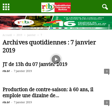
Accueil
2019
janvier
7
Archives quotidiennes : 7 janvier
2019
JT de 13h du 07 janvier 2019
rtb.bf
-
7 janvier 2019
0
Production de contre-saison: à 60 ans, il
emploie une dizaine de...
rtb.bf
-
7 janvier 2019
0