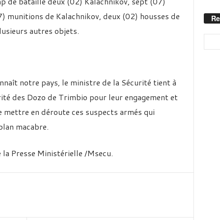
 de bataille deux (02) Kalachnikov, sept (07)
7) munitions de Kalachnikov, deux (02) housses de
Re
lusieurs autres objets.
nnaît notre pays, le ministre de la Sécurité tient à
curité des Dozo de Trimbio pour leur engagement et
e mettre en déroute ces suspects armés qui
 plan macabre.
 la Presse Ministérielle /Msecu.