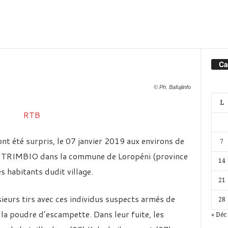
Ca
© Ph. Bafujiinfo
L
ont été surpris, le 07 janvier 2019 aux environs de
7
de TRIMBIO dans la commune de Loropéni (province
14
s habitants dudit village.
21
ieurs tirs avec ces individus suspects armés de
28
 la poudre d’escampette. Dans leur fuite, les
« Déc