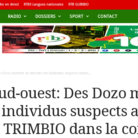
io en direct
RTB3 Langues nationales
RTB GUIRIKO
RADIO
DOSSIERS
SPORT
CONTACT
s Dozo mettent en déroute des individus suspects armés...
ud-ouest: Des Dozo 
 individus suspects
de TRIMBIO dans la 