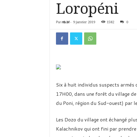
é
Loropéni
v
i
s
Par
rtb.bf
-
9 janvier 2019
1582
0
i
o
n
d
u
B
u
r
k
i
Six à huit individus suspects armés 
n
17H00, dans une forêt du village 
a
du Poni, région du Sud-ouest) par le
Les Dozo du village ont échangé plus
Kalachnikov qui ont fini par prendre