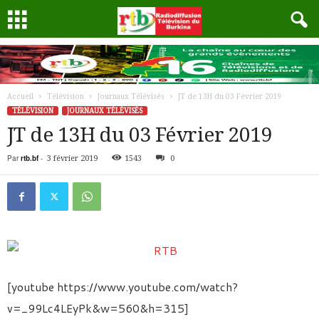
Accueil
Télévision
Journaux Télévisés
JT de 13H du 03 Février 2019
TÉLÉVISION
JOURNAUX TÉLÉVISÉS
JT de 13H du 03 Février 2019
Par
rtb.bf
-
3 février 2019
1543
0
[youtube https://www.youtube.com/watch?
v=_99Lc4LEyPk&w=560&h=315]