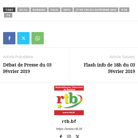
TAGS
ACTU
BURKINA
FASO
INFO
JT DE 13H DU 03 FÉVRIER 2019
RTB
TV
Article Précédent
Article Suivant
Débat de Presse du 03
Flash info de 18h du 03
Février 2019
Février 2019
rtb.bf
https://www.rtb.bf