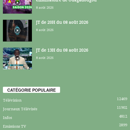
8 août 2026
JT de 20H du 08 août 2026
8 août 2026
JT de 13H du 08 août 2026
8 août 2026
CATÉGORIE POPULAIRE
12469
Télévision
11902
Journaux Télévisés
4812
Infos
2899
Emissions TV