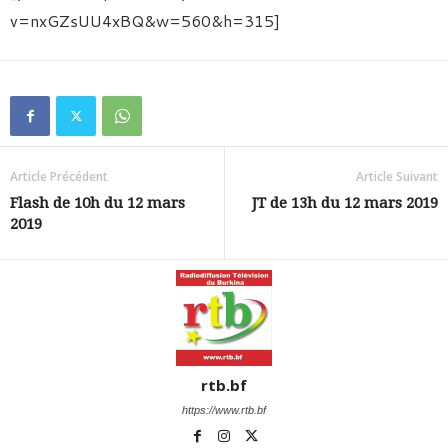
v=nxGZsUU4xBQ&w=560&h=315]
Article Précédent
Article Suivant
Flash de 10h du 12 mars
JT de 13h du 12 mars 2019
2019
rtb.bf
https://www.rtb.bf