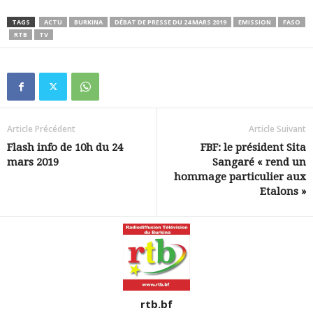
TAGS
ACTU
BURKINA
DÉBAT DE PRESSE DU 24 MARS 2019
EMISSION
FASO
RTB
TV
Article Précédent
Article Suivant
Flash info de 10h du 24
FBF: le président Sita
mars 2019
Sangaré « rend un
hommage particulier aux
Etalons »
rtb.bf