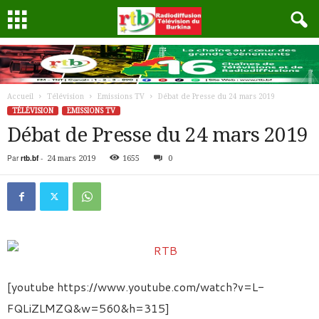
Accueil
Télévision
Emissions TV
Débat de Presse du 24 mars 2019
TÉLÉVISION
EMISSIONS TV
Débat de Presse du 24 mars 2019
Par
rtb.bf
-
24 mars 2019
1655
0
[youtube https://www.youtube.com/watch?v=L-
FQLiZLMZQ&w=560&h=315]