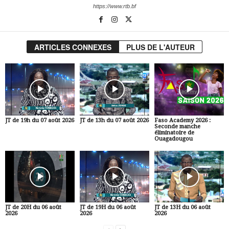
https://www.rtb.bf
ARTICLES CONNEXES
PLUS DE L'AUTEUR
JT de 19h du 07 août 2026
JT de 13h du 07 août 2026
Faso Academy 2026 :
Seconde manche
éliminatoire de
Ouagadougou
JT de 20H du 06 août
JT de 19H du 06 août
JT de 13H du 06 août
2026
2026
2026