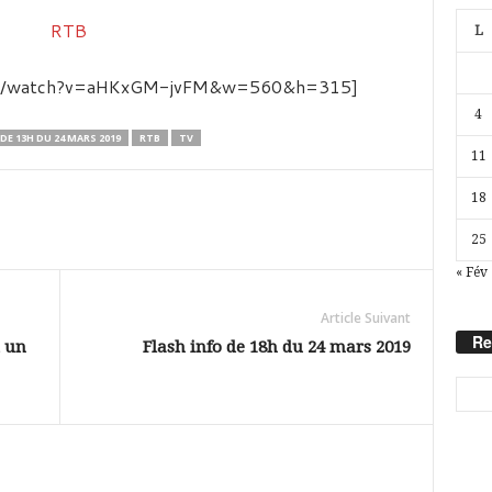
L
com/watch?v=aHKxGM-jvFM&w=560&h=315]
4
 DE 13H DU 24 MARS 2019
RTB
TV
11
18
25
« Fév
Article Suivant
Re
d un
Flash info de 18h du 24 mars 2019