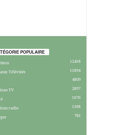
TÉGORIE POPULAIRE
12458
ision
11894
aux Télévisés
4809
2897
ions TV
1676
té
1368
ions radio
783
ique