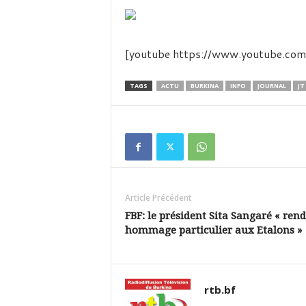
é
v
i
s
[youtube https://www.youtube.
i
o
n
TAGS
ACTU
BURKINA
INFO
JOURNAL
JT
d
u
B
u
r
k
i
Article Précédent
n
a
FBF: le président Sita Sangaré « ren
hommage particulier aux Etalons »
rtb.bf