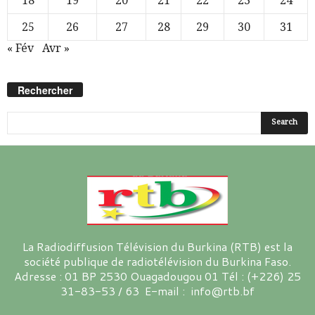
18
19
20
21
22
23
24
25
26
27
28
29
30
31
« Fév
Avr »
Rechercher
La Radiodiffusion Télévision du Burkina (RTB) est la
société publique de radiotélévision du Burkina Faso.
Adresse : 01 BP 2530 Ouagadougou 01 Tél : (+226) 25
31-83-53 / 63 E-mail : info@rtb.bf