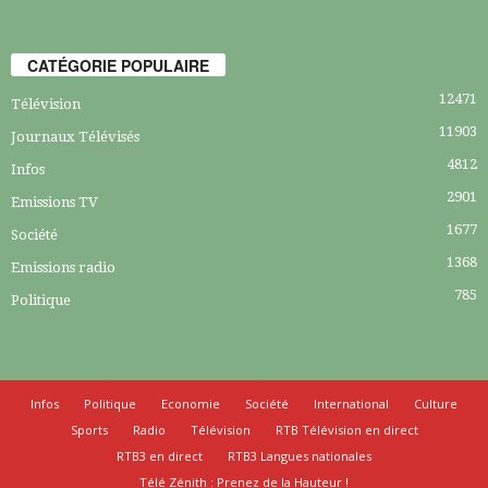
CATÉGORIE POPULAIRE
12471
Télévision
11903
Journaux Télévisés
4812
Infos
2901
Emissions TV
1677
Société
1368
Emissions radio
785
Politique
Infos
Politique
Economie
Société
International
Culture
Sports
Radio
Télévision
RTB Télévision en direct
RTB3 en direct
RTB3 Langues nationales
Télé Zénith : Prenez de la Hauteur !