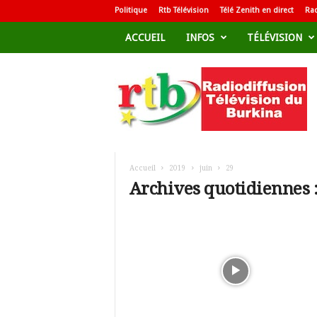
Politique
Rtb Télévision
Télé Zenith en direct
Rad
ACCUEIL
INFOS
TÉLÉVISION
R
a
d
i
o
d
i
f
Accueil
2019
juin
29
f
Archives quotidiennes :
u
s
i
o
n
T
é
l