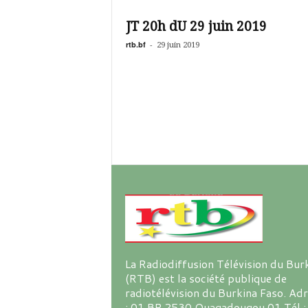
é
v
JT 20h dU 29 juin 2019
i
s
rtb.bf
-
29 juin 2019
i
o
n
d
u
B
u
r
k
i
n
a
La Radiodiffusion Télévision du Bur
(RTB) est la société publique de
radiotélévision du Burkina Faso. Ad
: 01 BP 2530 Ouagadougou 01 Tél :