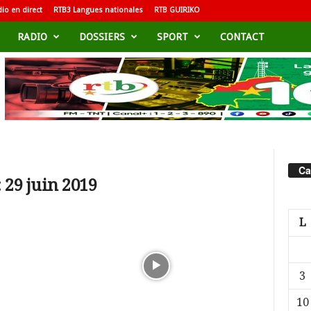
io en direct
RTB3 Langues nationales
RTB GUIRIKO
RADIO
DOSSIERS
SPORT
CONTACT
Ca
 29 juin 2019
L
3
10