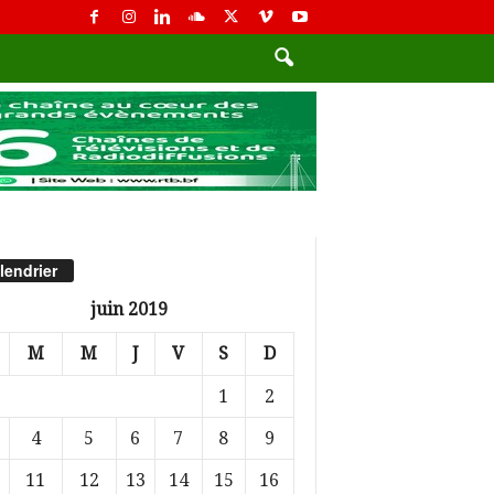
lendrier
juin 2019
M
M
J
V
S
D
1
2
4
5
6
7
8
9
11
12
13
14
15
16