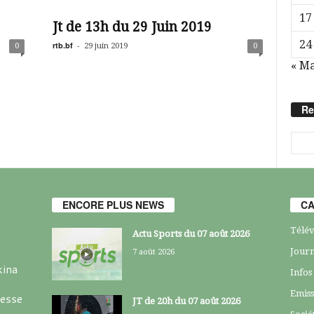
17
Jt de 13h du 29 Juin 2019
24
rtb.bf
-
0
29 juin 2019
0
« Ma
Re
ENCORE PLUS NEWS
CA
Télév
Actu Sports du 07 août 2026
Journ
7 août 2026
kina
Infos
Emiss
resse
JT de 20h du 07 août 2026