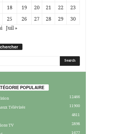
18
19
20
21
22
23
25
26
27
28
29
30
i
Juil »
chercher
TÉGORIE POPULAIRE
12466
ision
11900
aux Télévisés
4811
2898
ions TV
1677