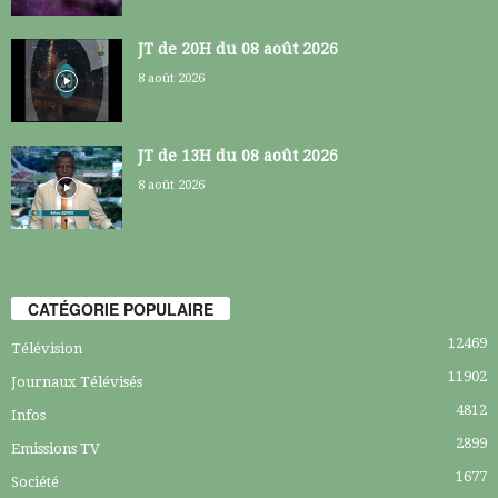
JT de 20H du 08 août 2026
8 août 2026
JT de 13H du 08 août 2026
8 août 2026
CATÉGORIE POPULAIRE
12469
Télévision
11902
Journaux Télévisés
4812
Infos
2899
Emissions TV
1677
Société