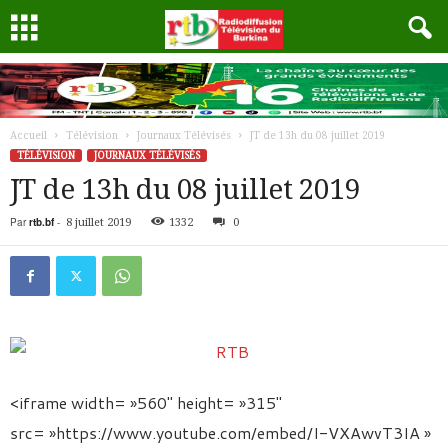
Accueil
Télévision
Journaux Télévisés
JT de 13h du 08 juillet 2019
TÉLÉVISION
JOURNAUX TÉLÉVISÉS
JT de 13h du 08 juillet 2019
Par
rtb.bf
-
8 juillet 2019
1332
0
<iframe width= »560″ height= »315″
src= »https://www.youtube.com/embed/I-VXAwvT3IA »